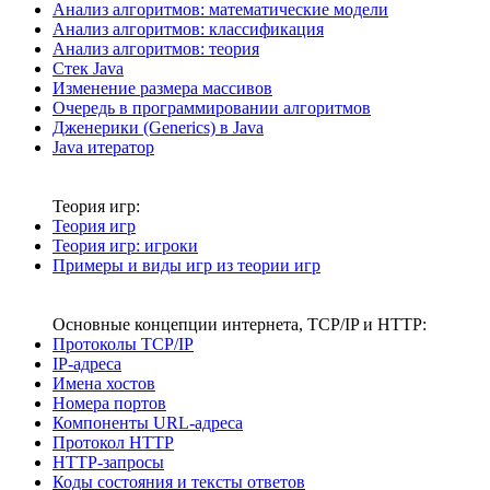
Анализ алгоритмов: математические модели
Анализ алгоритмов: классификация
Анализ алгоритмов: теория
Стек Java
Изменение размера массивов
Очередь в программировании алгоритмов
Дженерики (Generics) в Java
Java итератор
Теория игр:
Теория игр
Теория игр: игроки
Примеры и виды игр из теории игр
Основные концепции интернета, TCP/IP и HTTP:
Протоколы TCP/IP
IP-адреса
Имена хостов
Номера портов
Компоненты URL-адреса
Протокол HTTP
HTTP-запросы
Коды состояния и тексты ответов