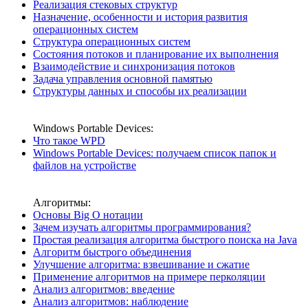
Реализация стековых структур
Назначение, особенности и история развития
операционных систем
Структура операционных систем
Состояния потоков и планирование их выполнения
Взаимодействие и синхронизация потоков
Задача управления основной памятью
Структуры данных и способы их реализации
Windows Portable Devices:
Что такое WPD
Windows Portable Devices: получаем список папок и
файлов на устройстве
Алгоритмы:
Основы Big O нотации
Зачем изучать алгоритмы программирования?
Простая реализация алгоритма быстрого поиска на Java
Алгоритм быстрого объединения
Улучшение алгоритма: взвешивание и сжатие
Применение алгоритмов на примере перколяции
Анализ алгоритмов: введение
Анализ алгоритмов: наблюдение