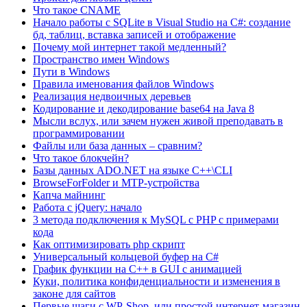
Что такое CNAME
Начало работы с SQLite в Visual Studio на C#: создание
бд, таблиц, вставка записей и отображение
Почему мой интернет такой медленный?
Пространство имен Windows
Пути в Windows
Правила именования файлов Windows
Реализация недвоичных деревьев
Кодирование и декодирование base64 на Java 8
Мысли вслух, или зачем нужен живой преподавать в
программировании
Файлы или база данных – сравним?
Что такое блокчейн?
Базы данных ADO.NET на языке C++\CLI
BrowseForFolder и MTP-устройства
Капча майнинг
Работа с jQuery: начало
3 метода подключения к MySQL с PHP с примерами
кода
Как оптимизировать php скрипт
Универсальный кольцевой буфер на C#
График функции на C++ в GUI с анимацией
Куки, политика конфиденциальности и изменения в
законе для сайтов
Первые шаги с WP-Shop, или простой интернет-магазин