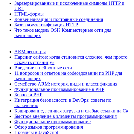
Зарезервированные и исключенные символы HTTP и
URL
HTML-формы
Конвейеризация и постоянные соединения
Базовая аутентификация HTTP
Что такое модель OSI? Компьютерные сети для
начинающих
ARM регистры
Парсинг сайтов: когда становится сложнее, чем просто
«скачать страницу»
Введение в нейронные сети
11 вопросов и ответов на собеседовании по PHP для
начинающих
Семейство ARM: история, виды и классификация
Функциональное программирование в PHP
Бизнес и PHP
Интеграция безопасности в DevOps: советы по
включению
Кэширование, ленивая загрузка и слабые ссылки на C#
Быстрое введение в элементы программирования
Функциональное программирование
Обзор языков программирования
Промисы в JavaScript