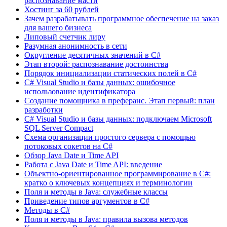
распознавание масти
Хостинг за 60 рублей
Зачем разрабатывать программное обеспечение на заказ
для вашего бизнеса
Липовый счетчик лиру
Разумная анонимность в сети
Округление десятичных значений в C#
Этап второй: распознавание достоинства
Порядок инициализации статических полей в C#
C# Visual Studio и базы данных: ошибочное
использование идентификатора
Создание помощника в преферанс. Этап первый: план
разработки
C# Visual Studio и базы данных: подключаем Microsoft
SQL Server Compact
Схема организации простого сервера с помощью
потоковых сокетов на C#
Обзор Java Date и Time API
Работа с Java Date и Time API: введение
Объектно-ориентированное программирование в C#:
кратко о ключевых концепциях и терминологии
Поля и методы в Java: служебные классы
Приведение типов аргументов в C#
Методы в C#
Поля и методы в Java: правила вызова методов