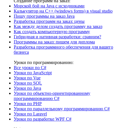
Создание программ на заказ:
Морской бой на Java с исходниками
Калькулятор на C++ (windows forms) в visual studio
Пишу программы на заказ Java
Разработка программ на заказ: цены
Как между делом создать программу на заказ
Как создать компьютерную программу
Гибридная и нативная разработки: сравним?
Программы на заказ: пишем для диплома
Разработка программного обеспечения для вашего
бизнеса
Уроки по программированию:
Все уроки по C#
Уроки по JavaScript
Уроки по Vue
Уроки по SQL
Уроки по Java
Уроки по объектно-ориентированному
программированию C#
Уроки по PHP
Уроки по параллельному программированию C#
Уроки по Laravel
Уроки по разработке WPF C#