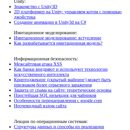
Unity:
Знакомство с Unity3D
2D платформер на Unity: управляем котом с помощью
джойстика
Создание анимации в Unity3d на C#
Имитационное моделирование:
Имитационное моделирование: вступление
Как разрабатывается имитационная модель?
Информационная безопасность:
Межсайтовая атака XSS
Как банки внедряют и используют технологии
искусственного интеллекта
Криптоджекинг (скрытый майнинг) может быть
признаком более серьезного заражения
Защита от спама на сайте: теоретические основы
Простейшая SQL инъекция для чайников
Особенности перенаправления с google.com
Неочевидный взлом сайта
Лекции по операционным системам:
Структуры данных и способы их реализации