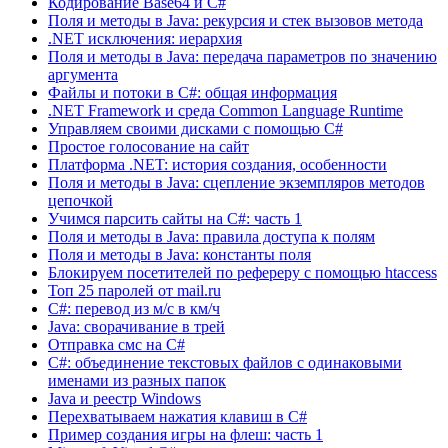
Кодирование Base64 и C#
Поля и методы в Java: рекурсия и стек вызовов метода
.NET исключения: иерархия
Поля и методы в Java: передача параметров по значению
аргумента
Файлы и потоки в C#: общая информация
.NET Framework и среда Common Language Runtime
Управляем своими дисками с помощью C#
Простое голосование на сайт
Платформа .NET: история создания, особенности
Поля и методы в Java: сцепление экземпляров методов
цепочкой
Учимся парсить сайты на C#: часть 1
Поля и методы в Java: правила доступа к полям
Поля и методы в Java: константы поля
Блокируем посетителей по рефереру с помощью htaccess
Топ 25 паролей от mail.ru
C#: перевод из м/с в км/ч
Java: сворачивание в трей
Отправка смс на C#
C#: объединение текстовых файлов с одинаковыми
именами из разных папок
Java и реестр Windows
Перехватываем нажатия клавиш в C#
Пример создания игры на флеш: часть 1