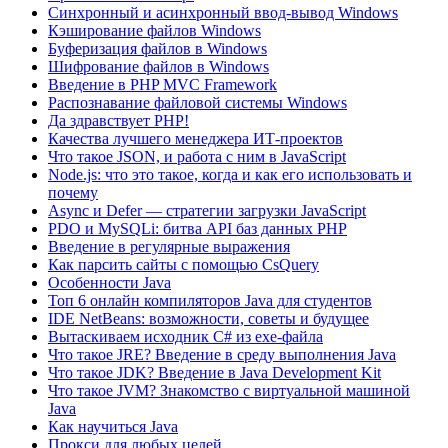
Синхронный и асинхронный ввод-вывод Windows
Кэширование файлов Windows
Буферизация файлов в Windows
Шифрование файлов в Windows
Введение в PHP MVC Framework
Распознавание файловой системы Windows
Да здравствует PHP!
Качества лучшего менеджера ИТ-проектов
Что такое JSON, и работа с ним в JavaScript
Node.js: что это такое, когда и как его использовать и
почему
Async и Defer — стратегии загрузки JavaScript
PDO и MySQLi: битва API баз данных PHP
Введение в регулярные выражения
Как парсить сайты с помощью CsQuery
Особенности Java
Топ 6 онлайн компиляторов Java для студентов
IDE NetBeans: возможности, советы и будущее
Вытаскиваем исходник C# из exe-файла
Что такое JRE? Введение в среду выполнения Java
Что такое JDK? Введение в Java Development Kit
Что такое JVM? Знакомство с виртуальной машиной
Java
Как научиться Java
Прокси для любых целей