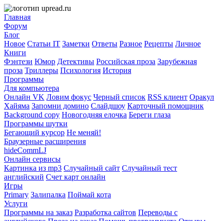
Главная
Форум
Блог
Новое
Статьи IT
Заметки
Ответы
Разное
Рецепты
Личное
Книги
Фэнтези
Юмор
Детективы
Российская проза
Зарубежная
проза
Триллеры
Психология
История
Программы
Для компьютера
Онлайн VK
Ловим фокус
Черный список
RSS клиент
Оракул
Хайяма
Запомни домино
Слайдшоу
Карточный помощник
Background copy
Новогодняя елочка
Береги глаза
Программы шутки
Бегающий курсор
Не меняй!
Браузерные расширения
hideCommLJ
Онлайн сервисы
Картинка из mp3
Случайный сайт
Случайный тест
английский
Счет карт онлайн
Игры
Primary
Залипалка
Поймай кота
Услуги
Программы на заказ
Разработка сайтов
Переводы с