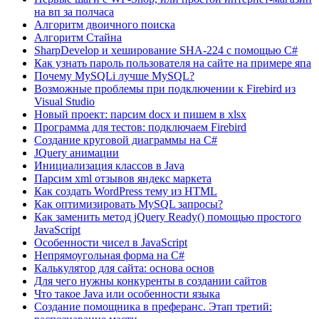
на вп за полчаса
Алгоритм двоичного поиска
Алгоритм Стайна
SharpDevelop и хеширование SHA-224 с помощью C#
Как узнать пароль пользователя на сайте на примере япа
Почему MySQLi лучше MySQL?
Возможные проблемы при подключении к Firebird из
Visual Studio
Новый проект: парсим docx и пишем в xlsx
Программа для тестов: подключаем Firebird
Создание круговой диаграммы на C#
JQuery анимации
Инициализация классов в Java
Парсим xml отзывов яндекс маркета
Как создать WordPress тему из HTML
Как оптимизировать MySQL запросы?
Как заменить метод jQuery Ready() помощью простого
JavaScript
Особенности чисел в JavaScript
Непрямоугольная форма на C#
Калькулятор для сайта: основа основ
Для чего нужны конкуренты в создании сайтов
Что такое Java или особенности языка
Создание помощника в преферанс. Этап третий: