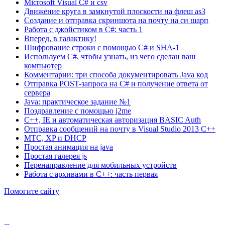
Microsoft Visual C# и csv
Движение круга в замкнутой плоскости на флеш as3
Создание и отправка скриншота на почту на си шарп
Работа с джойстиком в C#: часть 1
Вперед, в галактику!
Шифрование строки с помощью C# и SHA-1
Используем C#, чтобы узнать, из чего сделан ваш
компьютер
Комментарии: три способа документировать Java код
Отправка POST-запроса на C# и получение ответа от
сервера
Java: практическое задание №1
Поздравление с помощью j2me
С++, IE и автоматическая авторизация BASIC Auth
Отправка сообщений на почту в Visual Studio 2013 C++
МТС, XP и DHCP
Простая анимация на java
Простая галерея js
Перенаправление для мобильных устройств
Работа с архивами в C++: часть первая
Помогите сайту