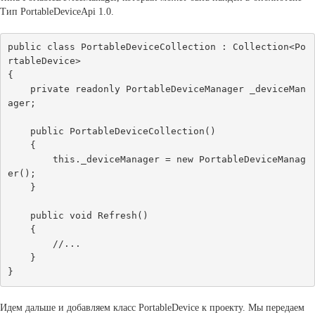
Тип PortableDeviceApi 1.0.
public class PortableDeviceCollection : Collection<Po
rtableDevice>

{

    private readonly PortableDeviceManager _deviceMan
ager;

    public PortableDeviceCollection()

    {

        this._deviceManager = new PortableDeviceManag
er();

    }

    public void Refresh()

    {

        //...

    }

Идем дальше и добавляем класс PortableDevice к проекту. Мы передаем