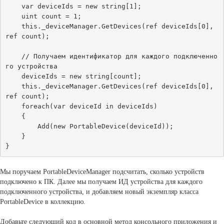
    var deviceIds = new string[1];

    uint count = 1;

    this._deviceManager.GetDevices(ref deviceIds[0], 
ref count);

    // Получаем идентификатор для каждого подключенно
го устройства

    deviceIds = new string[count];

    this._deviceManager.GetDevices(ref deviceIds[0], 
ref count);

    foreach(var deviceId in deviceIds)

    {

        Add(new PortableDevice(deviceId));

    }

Мы поручаем PortableDeviceManager подсчитать, сколько устройств
подключено к ПК. Далее мы получаем ИД устройства для каждого
подключенного устройства, и добавляем новый экземпляр класса
PortableDevice в коллекцию.
Добавьте следующий код в основной метод консольного приложения и