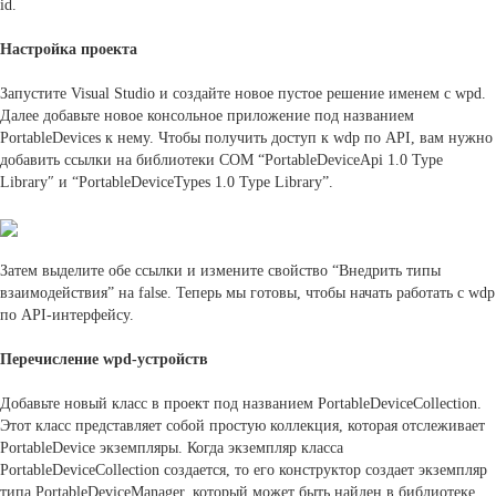
id.
Настройка проекта
Запустите Visual Studio и создайте новое пустое решение именем с wpd.
Далее добавьте новое консольное приложение под названием
PortableDevices к нему. Чтобы получить доступ к wdp по API, вам нужно
добавить ссылки на библиотеки COM “PortableDeviceApi 1.0 Type
Library″ и “PortableDeviceTypes 1.0 Type Library”.
Затем выделите обе ссылки и измените свойство “Внедрить типы
взаимодействия” на false. Теперь мы готовы, чтобы начать работать с wdp
по API-интерфейсу.
Перечисление wpd-устройств
Добавьте новый класс в проект под названием PortableDeviceCollection.
Этот класс представляет собой простую коллекция, которая отслеживает
PortableDevice экземпляры. Когда экземпляр класса
PortableDeviceCollection создается, то его конструктор создает экземпляр
типа PortableDeviceManager, который может быть найден в библиотеке