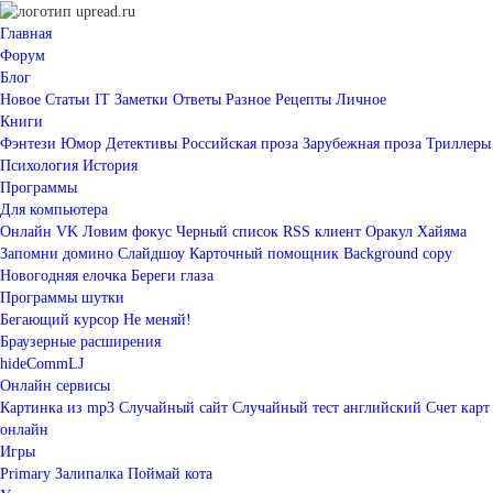
Главная
Форум
Блог
Новое
Статьи IT
Заметки
Ответы
Разное
Рецепты
Личное
Книги
Фэнтези
Юмор
Детективы
Российская проза
Зарубежная проза
Триллеры
Психология
История
Программы
Для компьютера
Онлайн VK
Ловим фокус
Черный список
RSS клиент
Оракул Хайяма
Запомни домино
Слайдшоу
Карточный помощник
Background copy
Новогодняя елочка
Береги глаза
Программы шутки
Бегающий курсор
Не меняй!
Браузерные расширения
hideCommLJ
Онлайн сервисы
Картинка из mp3
Случайный сайт
Случайный тест английский
Счет карт
онлайн
Игры
Primary
Залипалка
Поймай кота