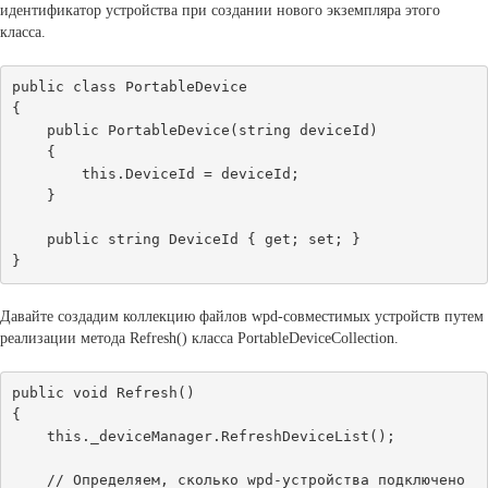
идентификатор устройства при создании нового экземпляра этого
класса.
public class PortableDevice

{

    public PortableDevice(string deviceId)

    {

        this.DeviceId = deviceId;

    }

    public string DeviceId { get; set; }

Давайте создадим коллекцию файлов wpd-совместимых устройств путем
реализации метода Refresh() класса PortableDeviceCollection.
public void Refresh()

{

    this._deviceManager.RefreshDeviceList();

    // Определяем, сколько wpd-устройства подключено
