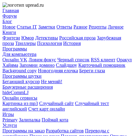
Главная
Форум
Блог
Новое
Статьи IT
Заметки
Ответы
Разное
Рецепты
Личное
Книги
Фэнтези
Юмор
Детективы
Российская проза
Зарубежная
проза
Триллеры
Психология
История
Программы
Для компьютера
Онлайн VK
Ловим фокус
Черный список
RSS клиент
Оракул
Хайяма
Запомни домино
Слайдшоу
Карточный помощник
Background copy
Новогодняя елочка
Береги глаза
Программы шутки
Бегающий курсор
Не меняй!
Браузерные расширения
hideCommLJ
Онлайн сервисы
Картинка из mp3
Случайный сайт
Случайный тест
английский
Счет карт онлайн
Игры
Primary
Залипалка
Поймай кота
Услуги
Программы на заказ
Разработка сайтов
Переводы с