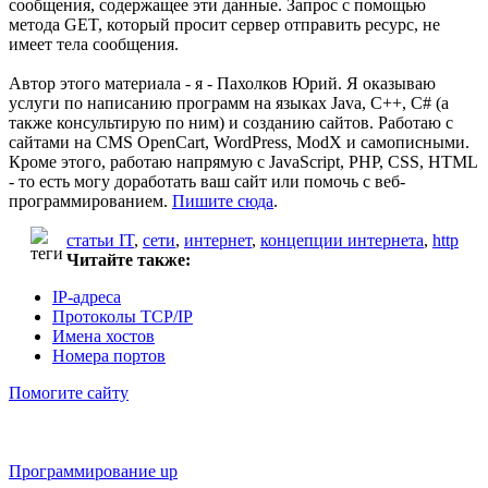
сообщения, содержащее эти данные. Запрос с помощью
метода GET, который просит сервер отправить ресурс, не
имеет тела сообщения.
Автор этого материала - я - Пахолков Юрий. Я оказываю
услуги по написанию программ на языках Java, C++, C# (а
также консультирую по ним) и созданию сайтов. Работаю с
сайтами на CMS OpenCart, WordPress, ModX и самописными.
Кроме этого, работаю напрямую с JavaScript, PHP, CSS, HTML
- то есть могу доработать ваш сайт или помочь с веб-
программированием.
Пишите сюда
.
статьи IT
,
сети
,
интернет
,
концепции интернета
,
http
Читайте также:
IP-адреса
Протоколы TCP/IP
Имена хостов
Номера портов
Помогите сайту
Программирование up