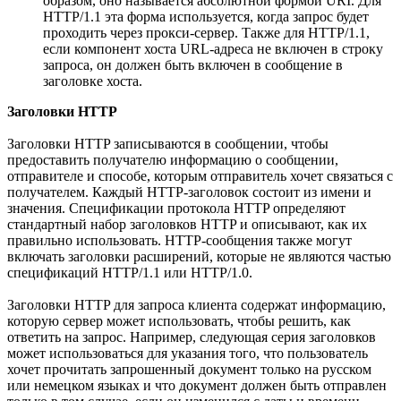
образом, оно называется абсолютной формой URI. Для
HTTP/1.1 эта форма используется, когда запрос будет
проходить через прокси-сервер. Также для HTTP/1.1,
если компонент хоста URL-адреса не включен в строку
запроса, он должен быть включен в сообщение в
заголовке хоста.
Заголовки HTTP
Заголовки HTTP записываются в сообщении, чтобы
предоставить получателю информацию о сообщении,
отправителе и способе, которым отправитель хочет связаться с
получателем. Каждый HTTP-заголовок состоит из имени и
значения. Спецификации протокола HTTP определяют
стандартный набор заголовков HTTP и описывают, как их
правильно использовать. HTTP-сообщения также могут
включать заголовки расширений, которые не являются частью
спецификаций HTTP/1.1 или HTTP/1.0.
Заголовки HTTP для запроса клиента содержат информацию,
которую сервер может использовать, чтобы решить, как
ответить на запрос. Например, следующая серия заголовков
может использоваться для указания того, что пользователь
хочет прочитать запрошенный документ только на русском
или немецком языках и что документ должен быть отправлен