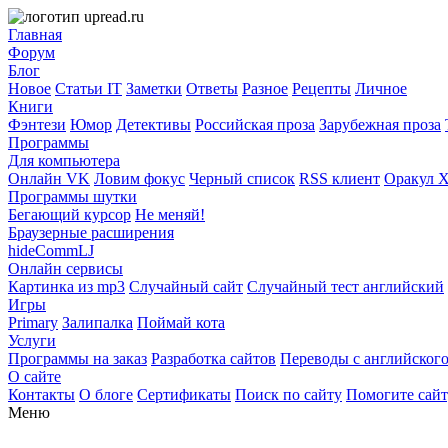
Главная
Форум
Блог
Новое
Статьи IT
Заметки
Ответы
Разное
Рецепты
Личное
Книги
Фэнтези
Юмор
Детективы
Российская проза
Зарубежная проза
Программы
Для компьютера
Онлайн VK
Ловим фокус
Черный список
RSS клиент
Оракул 
Программы шутки
Бегающий курсор
Не меняй!
Браузерные расширения
hideCommLJ
Онлайн сервисы
Картинка из mp3
Случайный сайт
Случайный тест английский
Игры
Primary
Залипалка
Поймай кота
Услуги
Программы на заказ
Разработка сайтов
Переводы с английског
О сайте
Контакты
О блоге
Сертификаты
Поиск по сайту
Помогите сай
Меню