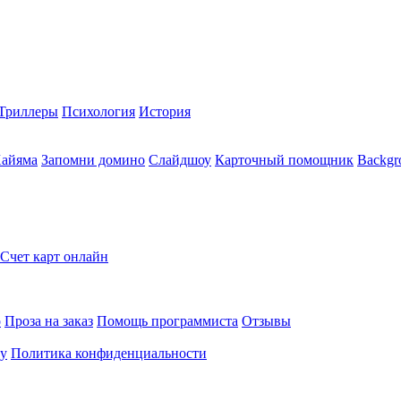
Триллеры
Психология
История
Хайяма
Запомни домино
Слайдшоу
Карточный помощник
Backgr
Счет карт онлайн
о
Проза на заказ
Помощь программиста
Отзывы
ту
Политика конфиденциальности