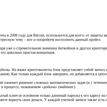
а в 2008 году для Bitcoin, используется для всего: от защиты ав
нтересную тему – вот и попробуем восполнить данный пробел.
оря уже о стремительном значении биткойнов и других крипторе
е это довольно простая концепция.
ерболы. На языке криптовалюты блок представляет собой запись
ия). Как только каждый блок завершен, он добавляется в цепочк
 означает решение сложных математических задач (и с течение
в процессе, называемом «добыча» (майнинг).
крытый ключ (в основном только длинный пароль) к его адресу н
можете вернуть свои деньги. У каждой учетной записи также ест