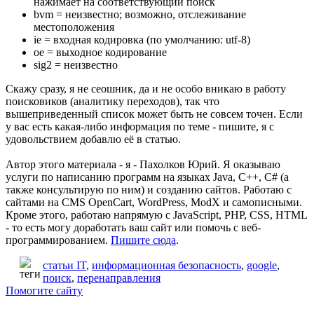
нажимает на соответствующий поиск
bvm = неизвестно; возможно, отслеживание
местоположения
ie = входная кодировка (по умолчанию: utf-8)
oe = выходное кодирование
sig2 = неизвестно
Скажу сразу, я не сеошник, да и не особо вникаю в работу
поисковиков (аналитику переходов), так что
вышеприведенный список может быть не совсем точен. Если
у вас есть какая-либо информация по теме - пишите, я с
удовольствием добавлю её в статью.
Автор этого материала - я - Пахолков Юрий. Я оказываю
услуги по написанию программ на языках Java, C++, C# (а
также консультирую по ним) и созданию сайтов. Работаю с
сайтами на CMS OpenCart, WordPress, ModX и самописными.
Кроме этого, работаю напрямую с JavaScript, PHP, CSS, HTML
- то есть могу доработать ваш сайт или помочь с веб-
программированием.
Пишите сюда
.
статьи IT
,
информационная безопасность
,
google
,
поиск
,
перенаправления
Помогите сайту