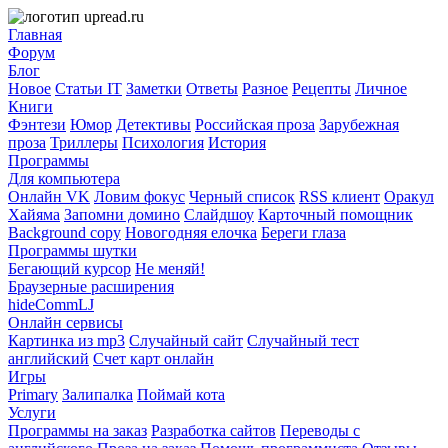
Главная
Форум
Блог
Новое
Статьи IT
Заметки
Ответы
Разное
Рецепты
Личное
Книги
Фэнтези
Юмор
Детективы
Российская проза
Зарубежная
проза
Триллеры
Психология
История
Программы
Для компьютера
Онлайн VK
Ловим фокус
Черный список
RSS клиент
Оракул
Хайяма
Запомни домино
Слайдшоу
Карточный помощник
Background copy
Новогодняя елочка
Береги глаза
Программы шутки
Бегающий курсор
Не меняй!
Браузерные расширения
hideCommLJ
Онлайн сервисы
Картинка из mp3
Случайный сайт
Случайный тест
английский
Счет карт онлайн
Игры
Primary
Залипалка
Поймай кота
Услуги
Программы на заказ
Разработка сайтов
Переводы с