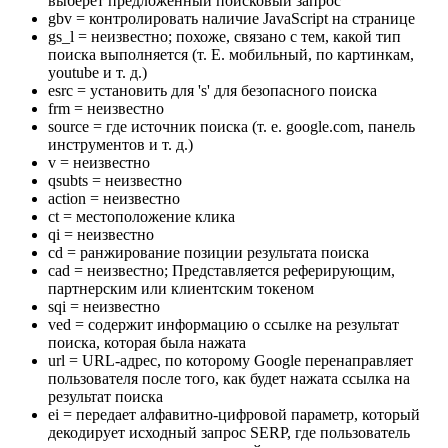
выберет предложенный поисковый запрос
gbv = контролировать наличие JavaScript на странице
gs_l = неизвестно; похоже, связано с тем, какой тип
поиска выполняется (т. Е. мобильный, по картинкам,
youtube и т. д.)
esrc = установить для 's' для безопасного поиска
frm = неизвестно
source = где источник поиска (т. е. google.com, панель
инструментов и т. д.)
v = неизвестно
qsubts = неизвестно
action = неизвестно
ct = местоположение клика
qi = неизвестно
cd = ранжирование позиции результата поиска
cad = неизвестно; Представляется реферирующим,
партнерским или клиентским токеном
sqi = неизвестно
ved = содержит информацию о ссылке на результат
поиска, которая была нажата
url = URL-адрес, по которому Google перенаправляет
пользователя после того, как будет нажата ссылка на
результат поиска
ei = передает алфавитно-цифровой параметр, который
декодирует исходный запрос SERP, где пользователь