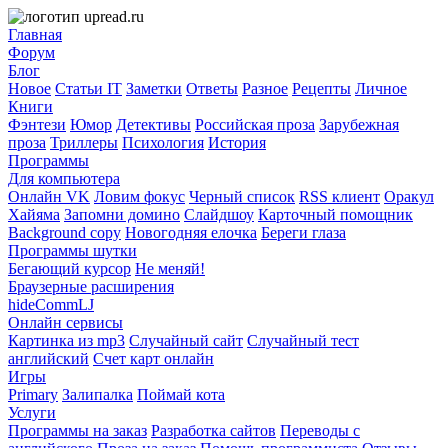
Главная
Форум
Блог
Новое
Статьи IT
Заметки
Ответы
Разное
Рецепты
Личное
Книги
Фэнтези
Юмор
Детективы
Российская проза
Зарубежная
проза
Триллеры
Психология
История
Программы
Для компьютера
Онлайн VK
Ловим фокус
Черный список
RSS клиент
Оракул
Хайяма
Запомни домино
Слайдшоу
Карточный помощник
Background copy
Новогодняя елочка
Береги глаза
Программы шутки
Бегающий курсор
Не меняй!
Браузерные расширения
hideCommLJ
Онлайн сервисы
Картинка из mp3
Случайный сайт
Случайный тест
английский
Счет карт онлайн
Игры
Primary
Залипалка
Поймай кота
Услуги
Программы на заказ
Разработка сайтов
Переводы с