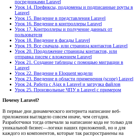
посредниками Laravel
Урок 14. Префиксы, поддомены и подписанные роуты в
Laravel
Урок 15. Введение в представления Laravel
Урок 16. Введение в контроллеры Laravel
Урок 17. Контроллеры и получение данных от
пользователя
Урок 18. Введение в фасады Laravel
Урок 19. Все сначала, или страница контактов Laravel
Урок 20. Продолжение страницы контактов, или
отправка писем с вложением Laravel
Урок 21. Создание таблицы с помощью миграции в
Laravel
Урок 22. Введение в Eloquent модели
Урок 23. Введение в области применения (scope) Laravel
Урок 24. Работа с Ajax в Laravel и загрузка файлов
Урок 25. Произвольные ЧПУ в Laravel с примером
Почему Laravel?
В первые дни динамического интернета написание веб-
приложения выглядело совсем иначе, чем сегодня.
Разработчики тогда отвечали за написание кода не только для
уникальной бизнес—логики наших приложений, но и для
каждого из компонентов, которые так распространены на