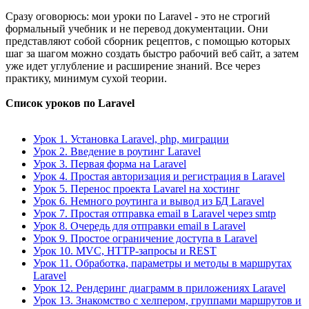
Сразу оговорюсь: мои уроки по Laravel - это не строгий
формальный учебник и не перевод документации. Они
представляют собой сборник рецептов, с помощью которых
шаг за шагом можно создать быстро рабочий веб сайт, а затем
уже идет углубление и расширение знаний. Все через
практику, минимум сухой теории.
Список уроков по Laravel
Урок 1. Установка Laravel, php, миграции
Урок 2. Введение в роутинг Laravel
Урок 3. Первая форма на Laravel
Урок 4. Простая авторизация и регистрация в Laravel
Урок 5. Перенос проекта Lavarel на хостинг
Урок 6. Немного роутинга и вывод из БД Laravel
Урок 7. Простая отправка email в Laravel через smtp
Урок 8. Очередь для отправки email в Laravel
Урок 9. Простое ограничение доступа в Laravel
Урок 10. MVC, HTTP-запросы и REST
Урок 11. Обработка, параметры и методы в маршрутах
Laravel
Урок 12. Рендеринг диаграмм в приложениях Laravel
Урок 13. Знакомство с хелпером, группами маршрутов и