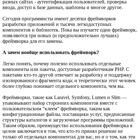
разных сайтах - аутентификация пользователей, проверка
ввода, доступ к базе данных, шаблоны и многое другое.
Сегодня программисты имеют десятки фреймворков
разработки приложений и тысячи легкодоступных
компонентов и библиотек. Пока вы изучаете один фреймворк,
появляются три новых (и предположительно лучших)
фреймворка для его замены.
А зачем вообще использовать фреймворк?
Легко понять, почему полезно использовать отдельные
компоненты или пакеты, доступные разработчикам PHP. С
пакетами кто-то другой отвечает за разработку и поддержку
изолированного фрагмента кода; и теоретически этот человек
более глубоко понимает отдельного компонента, чем вы.
Фреймворки, такие как Laravel, Symfony, Lumen и Slim —
упаковывают набор сторонних компонентов вместе с
пользовательским “клеем” фреймворка, таким как
конфигурационные файлы, поставщики услуг, предписанные
структуры каталогов и загрузочные программы приложений.
Таким образом, преимущество использования фреймворка в
целом заключается в том, что кто-то принял решение не
только об отдельных компонентах для вас, но и о том, как эти