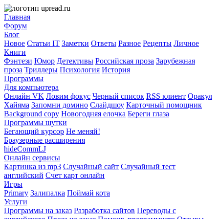
Главная
Форум
Блог
Новое
Статьи IT
Заметки
Ответы
Разное
Рецепты
Личное
Книги
Фэнтези
Юмор
Детективы
Российская проза
Зарубежная
проза
Триллеры
Психология
История
Программы
Для компьютера
Онлайн VK
Ловим фокус
Черный список
RSS клиент
Оракул
Хайяма
Запомни домино
Слайдшоу
Карточный помощник
Background copy
Новогодняя елочка
Береги глаза
Программы шутки
Бегающий курсор
Не меняй!
Браузерные расширения
hideCommLJ
Онлайн сервисы
Картинка из mp3
Случайный сайт
Случайный тест
английский
Счет карт онлайн
Игры
Primary
Залипалка
Поймай кота
Услуги
Программы на заказ
Разработка сайтов
Переводы с