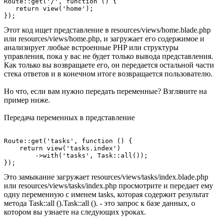
Route::get('/', function () {

   return view('home');

Этот код ищет представление в resources/views/home.blade.php
или resources/views/home.php, и загружает его содержимое и
анализирует любые встроенные PHP или структуры
управления, пока у вас не будет только вывода представления.
Как только вы возвращаете его, он передается остальной части
стека ответов и в конечном итоге возвращается пользователю.
Но что, если вам нужно передать переменные? Взгляните на
пример ниже.
Передача переменных в представление
Route::get('tasks', function () {

    return view('tasks.index')

        ->with('tasks', Task::all());

Это замыкание загружает resources/views/tasks/index.blade.php
или resources/views/tasks/index.php просмотрите и передает ему
одну переменную с именем tasks, которая содержит результат
метода Task::all ().Task::all (). - это запрос к базе данных, о
котором вы узнаете на следующих уроках.