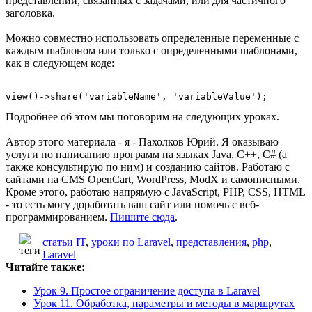
представлений, связанных с задачами, или для частичного
заголовка.
Можно совместно использовать определенные переменные с
каждым шаблоном или только с определенными шаблонами,
как в следующем коде:
Подробнее об этом мы поговорим на следующих уроках.
Автор этого материала - я - Пахолков Юрий. Я оказываю
услуги по написанию программ на языках Java, C++, C# (а
также консультирую по ним) и созданию сайтов. Работаю с
сайтами на CMS OpenCart, WordPress, ModX и самописными.
Кроме этого, работаю напрямую с JavaScript, PHP, CSS, HTML
- то есть могу доработать ваш сайт или помочь с веб-
программированием.
Пишите сюда
.
статьи IT
,
уроки по Laravel
,
представления
,
php
,
Laravel
Читайте также:
Урок 9. Простое ограничение доступа в Laravel
Урок 11. Обработка, параметры и методы в маршрутах