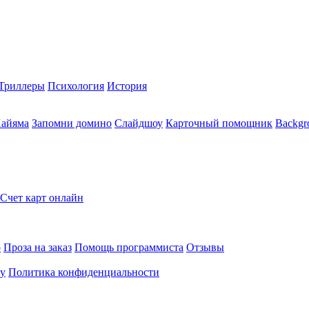
Триллеры
Психология
История
Хайяма
Запомни домино
Слайдшоу
Карточный помощник
Backgr
Счет карт онлайн
о
Проза на заказ
Помощь программиста
Отзывы
ту
Политика конфиденциальности