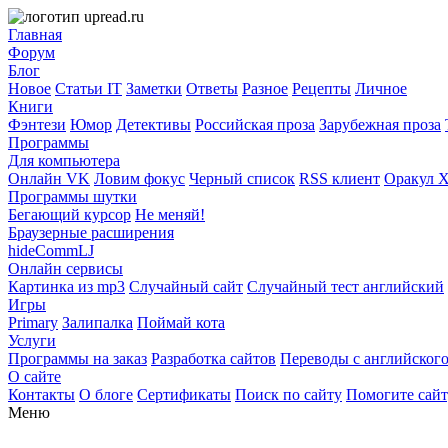
Главная
Форум
Блог
Новое
Статьи IT
Заметки
Ответы
Разное
Рецепты
Личное
Книги
Фэнтези
Юмор
Детективы
Российская проза
Зарубежная проза
Программы
Для компьютера
Онлайн VK
Ловим фокус
Черный список
RSS клиент
Оракул 
Программы шутки
Бегающий курсор
Не меняй!
Браузерные расширения
hideCommLJ
Онлайн сервисы
Картинка из mp3
Случайный сайт
Случайный тест английский
Игры
Primary
Залипалка
Поймай кота
Услуги
Программы на заказ
Разработка сайтов
Переводы с английског
О сайте
Контакты
О блоге
Сертификаты
Поиск по сайту
Помогите сай
Меню