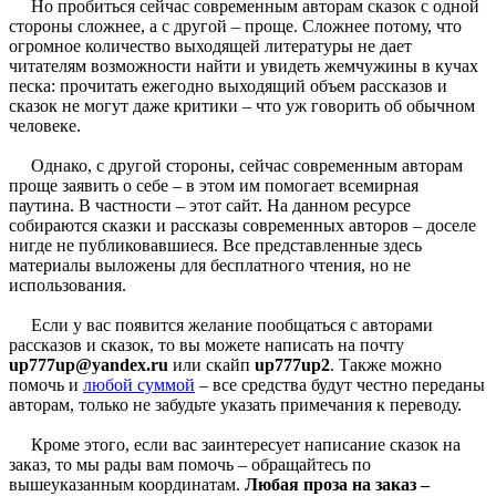
Но пробиться сейчас современным авторам сказок с одной
стороны сложнее, а с другой – проще. Сложнее потому, что
огромное количество выходящей литературы не дает
читателям возможности найти и увидеть жемчужины в кучах
песка: прочитать ежегодно выходящий объем рассказов и
сказок не могут даже критики – что уж говорить об обычном
человеке.
Однако, с другой стороны, сейчас современным авторам
проще заявить о себе – в этом им помогает всемирная
паутина. В частности – этот сайт. На данном ресурсе
собираются сказки и рассказы современных авторов – доселе
нигде не публиковавшиеся. Все представленные здесь
материалы выложены для бесплатного чтения, но не
использования.
Если у вас появится желание пообщаться с авторами
рассказов и сказок, то вы можете написать на почту
up777up@yandex.ru
или скайп
up777up2
. Также можно
помочь и
любой суммой
– все средства будут честно переданы
авторам, только не забудьте указать примечания к переводу.
Кроме этого, если вас заинтересует написание сказок на
заказ, то мы рады вам помочь – обращайтесь по
вышеуказанным координатам.
Любая проза на заказ –