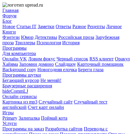
Главная
Форум
Блог
Новое
Статьи IT
Заметки
Ответы
Разное
Рецепты
Личное
Книги
Фэнтези
Юмор
Детективы
Российская проза
Зарубежная
проза
Триллеры
Психология
История
Программы
Для компьютера
Онлайн VK
Ловим фокус
Черный список
RSS клиент
Оракул
Хайяма
Запомни домино
Слайдшоу
Карточный помощник
Background copy
Новогодняя елочка
Береги глаза
Программы шутки
Бегающий курсор
Не меняй!
Браузерные расширения
hideCommLJ
Онлайн сервисы
Картинка из mp3
Случайный сайт
Случайный тест
английский
Счет карт онлайн
Игры
Primary
Залипалка
Поймай кота
Услуги
Программы на заказ
Разработка сайтов
Переводы с