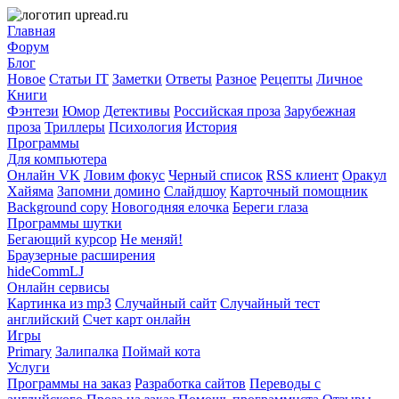
Главная
Форум
Блог
Новое
Статьи IT
Заметки
Ответы
Разное
Рецепты
Личное
Книги
Фэнтези
Юмор
Детективы
Российская проза
Зарубежная
проза
Триллеры
Психология
История
Программы
Для компьютера
Онлайн VK
Ловим фокус
Черный список
RSS клиент
Оракул
Хайяма
Запомни домино
Слайдшоу
Карточный помощник
Background copy
Новогодняя елочка
Береги глаза
Программы шутки
Бегающий курсор
Не меняй!
Браузерные расширения
hideCommLJ
Онлайн сервисы
Картинка из mp3
Случайный сайт
Случайный тест
английский
Счет карт онлайн
Игры
Primary
Залипалка
Поймай кота
Услуги
Программы на заказ
Разработка сайтов
Переводы с