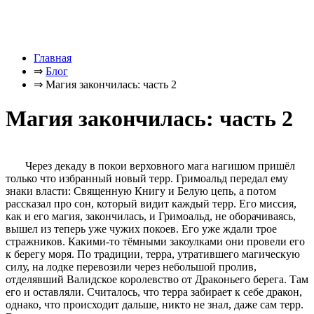
Главная
⇒
Блог
⇒
Магия закончилась: часть 2
Магия закончилась: часть 2
Через декаду в покои верховного мага нагишом пришёл
только что избранный новый терр. Гримоальд передал ему
знаки власти: Священную Книгу и Белую цепь, а потом
рассказал про сон, который видит каждый терр. Его миссия,
как и его магия, закончилась, и Гримоальд, не оборачиваясь,
вышел из теперь уже чужих покоев. Его уже ждали трое
стражников. Какими-то тёмными закоулками они провели его
к берегу моря. По традиции, терра, утратившего магическую
силу, на лодке перевозили через небольшой пролив,
отделявший Валидское королевство от Драконьего берега. Там
его и оставляли. Считалось, что терра забирает к себе дракон,
однако, что происходит дальше, никто не знал, даже сам терр.