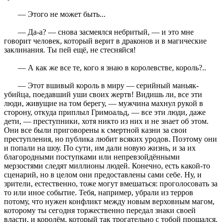
— Этого не может быть...
— Да-а? — снова засмеялся небритый, — и это мне
говорит человек, который верит в драконов и в магические
заклинания. Ты пей ещё, не стесняйся!
— А как же все те, кого я знаю в королевстве, король?..
— Этот вшивый король в миру — серийный маньяк-
убийца, поедавший уши своих жертв! Видишь ли, все эти
люди, живущие на том берегу, — мужчина махнул рукой в
сторону, откуда приплыл Гримоальд, — все эти люди, даже
дети, — преступники, хотя никто из них и не знает об этом.
Они все были приговорены к смертной казни за свои
преступления, но публика любит всяких уродов. Поэтому они
и попали на шоу. По сути, им дали новую жизнь, и за их
благородными поступками или непревзойдёнными
мерзостями следят миллионы людей. Конечно, есть какой-то
сценарий, но в целом они предоставлены сами себе. Ну, и
зрители, естественно, тоже могут вмешаться: проголосовать за
то или иное событие. Тебя, например, убрали из терров
потому, что нужен конфликт между новым верховным магом,
которому ты сегодня торжественно передал знаки своей
власти, и королём, который так трогательно с тобой прощался.