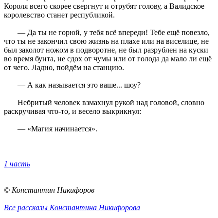
Короля всего скорее свергнут и отрубят голову, а Валидское
королевство станет республикой.
— Да ты не горюй, у тебя всё впереди! Тебе ещё повезло,
что ты не закончил свою жизнь на плахе или на виселице, не
был заколот ножом в подворотне, не был разрублен на куски
во время бунта, не сдох от чумы или от голода да мало ли ещё
от чего. Ладно, пойдём на станцию.
— А как называется это ваше... шоу?
Небритый человек взмахнул рукой над головой, словно
раскручивая что-то, и весело выкрикнул:
— «Магия начинается».
1 часть
© Константин Никифоров
Все рассказы Константина Никифорова