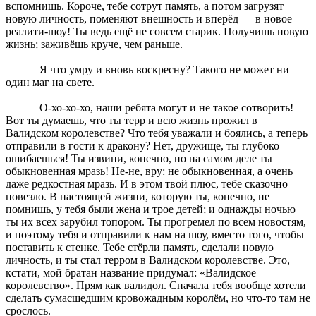
вспомнишь. Короче, тебе сотрут память, а потом загрузят
новую личность, поменяют внешность и вперёд — в новое
реалити-шоу! Ты ведь ещё не совсем старик. Получишь новую
жизнь; заживёшь круче, чем раньше.
— Я что умру и вновь воскресну? Такого не может ни
один маг на свете.
— О-хо-хо-хо, наши ребята могут и не такое сотворить!
Вот ты думаешь, что ты терр и всю жизнь прожил в
Валидском королевстве? Что тебя уважали и боялись, а теперь
отправили в гости к дракону? Нет, дружище, ты глубоко
ошибаешься! Ты извини, конечно, но на самом деле ты
обыкновенная мразь! Не-не, вру: не обыкновенная, а очень
даже редкостная мразь. И в этом твой плюс, тебе сказочно
повезло. В настоящей жизни, которую ты, конечно, не
помнишь, у тебя были жена и трое детей; и однажды ночью
ты их всех зарубил топором. Ты прогремел по всем новостям,
и поэтому тебя и отправили к нам на шоу, вместо того, чтобы
поставить к стенке. Тебе стёрли память, сделали новую
личность, и ты стал терром в Валидском королевстве. Это,
кстати, мой братан название придумал: «Валидское
королевство». Прям как валидол. Сначала тебя вообще хотели
сделать сумасшедшим кровожадным королём, но что-то там не
срослось.