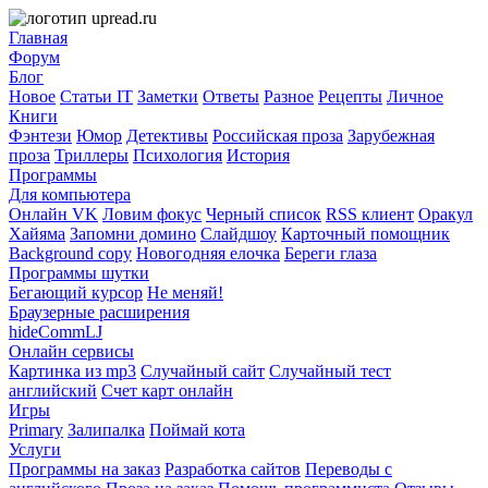
Главная
Форум
Блог
Новое
Статьи IT
Заметки
Ответы
Разное
Рецепты
Личное
Книги
Фэнтези
Юмор
Детективы
Российская проза
Зарубежная
проза
Триллеры
Психология
История
Программы
Для компьютера
Онлайн VK
Ловим фокус
Черный список
RSS клиент
Оракул
Хайяма
Запомни домино
Слайдшоу
Карточный помощник
Background copy
Новогодняя елочка
Береги глаза
Программы шутки
Бегающий курсор
Не меняй!
Браузерные расширения
hideCommLJ
Онлайн сервисы
Картинка из mp3
Случайный сайт
Случайный тест
английский
Счет карт онлайн
Игры
Primary
Залипалка
Поймай кота
Услуги
Программы на заказ
Разработка сайтов
Переводы с