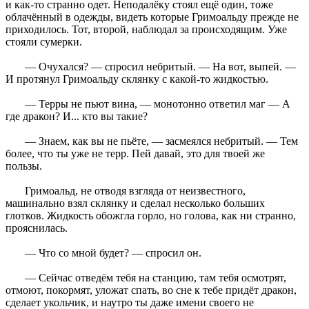
и как-то странно одет. Неподалёку стоял ещё один, тоже
облачённый в одежды, видеть которые Гримоальду прежде не
приходилось. Тот, второй, наблюдал за происходящим. Уже
стояли сумерки.
— Очухался? — спросил небритый. — На вот, выпей. —
И протянул Гримоальду склянку с какой-то жидкостью.
— Терры не пьют вина, — монотонно ответил маг — А
где дракон? И... кто вы такие?
— Знаем, как вы не пьёте, — засмеялся небритый. — Тем
более, что ты уже не терр. Пей давай, это для твоей же
пользы.
Гримоальд, не отводя взгляда от неизвестного,
машинально взял склянку и сделал несколько больших
глотков. Жидкость обожгла горло, но голова, как ни странно,
прояснилась.
— Что со мной будет? — спросил он.
— Сейчас отведём тебя на станцию, там тебя осмотрят,
отмоют, покормят, уложат спать, во сне к тебе придёт дракон,
сделает укольчик, и наутро ты даже имени своего не