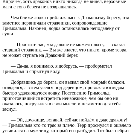
Впрочем, хоть драконов никто никогда не видел, верховные
маги с того берега не возвращались.
Чем ближе лодка приближалась к Драконьему берегу, тем
заметнее нервничали стражники, сопровождавшие
Гримоальда. Наконец, лодка остановилась неподалёку от
суши.
— Простите нас, мы дальше не можем плыть, — сказал
старший стражник. — Вы же знаете, что никто, кроме терра,
не может ступать на Драконий берег.
— Да-да, я понимаю, я доберусь, — пробормотал
Гримоальд и спрыгнул воду.
Добравшись до берега, он выжал свой мокрый балахон,
огляделся, а затем уселся под деревцом, провожая взглядом
быстро удаляющуюся лодку. Постепенно Гримоальд,
приготовившийся встретить неизбежное, чем бы оно ни
оказалось, погрузился в свои мысли и незаметно для себя
заснул.
— Эй, дружище, вставай, сейчас пойдём к дяде дракону!
— Гримоальда кто-то тряс за плечо. Терр проснулся и ошалело
уставился на мужчину, который его разбудил. Тот был небрит