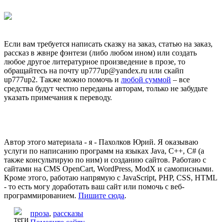
Если вам требуется написать сказку на заказ, статью на заказ,
рассказ в жвнре фэнтези (либо любом ином) или создать
любое другое литературное произведение в прозе, то
обращайтесь на почту up777up@yandex.ru или скайп
up777up2. Также можно помочь и
любой суммой
– все
средства будут честно переданы авторам, только не забудьте
указать примечания к переводу.
Автор этого материала - я - Пахолков Юрий. Я оказываю
услуги по написанию программ на языках Java, C++, C# (а
также консультирую по ним) и созданию сайтов. Работаю с
сайтами на CMS OpenCart, WordPress, ModX и самописными.
Кроме этого, работаю напрямую с JavaScript, PHP, CSS, HTML
- то есть могу доработать ваш сайт или помочь с веб-
программированием.
Пишите сюда
.
проза
,
рассказы