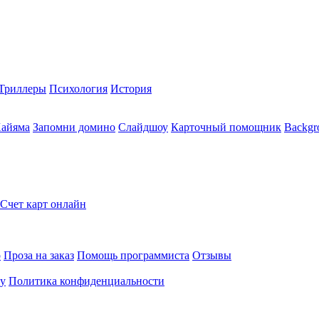
Триллеры
Психология
История
Хайяма
Запомни домино
Слайдшоу
Карточный помощник
Backgr
Счет карт онлайн
о
Проза на заказ
Помощь программиста
Отзывы
ту
Политика конфиденциальности