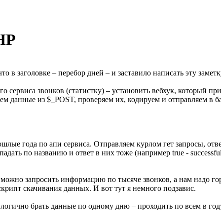
PHP
то в заголовке – перебор дней – и заставило написать эту заметк
го сервиса звонков (статистку) – установить вебхук, который 
маем данные из $_POST, проверяем их, кодируем и отправляем в б
рошлые года по апи сервиса. Отправляем курлом гет запросы, отв
дать по названию и ответ в них тоже (например true - successful, 
 можно запросить информацию по тысяче звонков, а нам надо гора
крипт скачивания данных. И вот тут я немного подзавис.
о логично брать данные по одному дню – проходить по всем в го