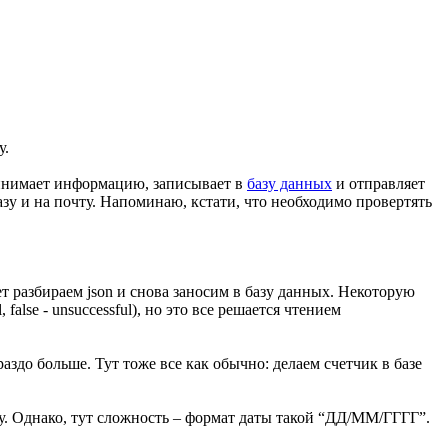
у.
принимает информацию, записывает в
базу данных
и отправляет
азу и на почту. Напоминаю, кстати, что необходимо провертять
ет разбираем json и снова заносим в базу данных. Некоторую
false - unsuccessful), но это все решается чтением
здо больше. Тут тоже все как обычно: делаем счетчик в базе
ду. Однако, тут сложность – формат даты такой “ДД/ММ/ГГГГ”.