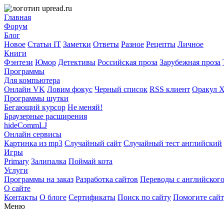
Главная
Форум
Блог
Новое
Статьи IT
Заметки
Ответы
Разное
Рецепты
Личное
Книги
Фэнтези
Юмор
Детективы
Российская проза
Зарубежная проза
Программы
Для компьютера
Онлайн VK
Ловим фокус
Черный список
RSS клиент
Оракул 
Программы шутки
Бегающий курсор
Не меняй!
Браузерные расширения
hideCommLJ
Онлайн сервисы
Картинка из mp3
Случайный сайт
Случайный тест английский
Игры
Primary
Залипалка
Поймай кота
Услуги
Программы на заказ
Разработка сайтов
Переводы с английског
О сайте
Контакты
О блоге
Сертификаты
Поиск по сайту
Помогите сай
Меню