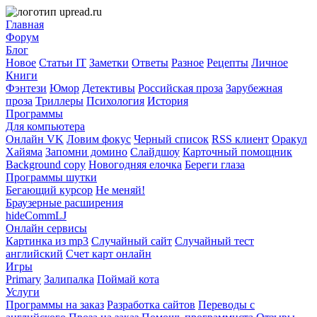
Главная
Форум
Блог
Новое
Статьи IT
Заметки
Ответы
Разное
Рецепты
Личное
Книги
Фэнтези
Юмор
Детективы
Российская проза
Зарубежная
проза
Триллеры
Психология
История
Программы
Для компьютера
Онлайн VK
Ловим фокус
Черный список
RSS клиент
Оракул
Хайяма
Запомни домино
Слайдшоу
Карточный помощник
Background copy
Новогодняя елочка
Береги глаза
Программы шутки
Бегающий курсор
Не меняй!
Браузерные расширения
hideCommLJ
Онлайн сервисы
Картинка из mp3
Случайный сайт
Случайный тест
английский
Счет карт онлайн
Игры
Primary
Залипалка
Поймай кота
Услуги
Программы на заказ
Разработка сайтов
Переводы с