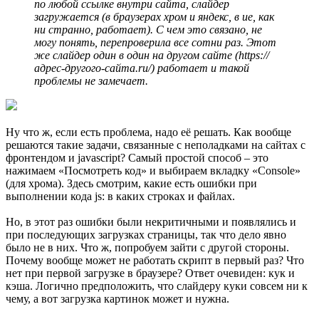
по любой ссылке внутри сайта, слайдер
загружается (в браузерах хром и яндекс, в ие, как
ни странно, работает). С чем это связано, не
могу понять, перепроверила все сотни раз. Этот
же слайдер один в один на другом сайте (https://
адрес-другого-сайта.ru/) работает и такой
проблемы не замечает.
Ну что ж, если есть проблема, надо её решать. Как вообще
решаются такие задачи, связанные с неполадками на сайтах с
фронтендом и javascript? Самый простой способ – это
нажимаем «Посмотреть код» и выбираем вкладку «Console»
(для хрома). Здесь смотрим, какие есть ошибки при
выполнении кода js: в каких строках и файлах.
Но, в этот раз ошибки были некритичными и появлялись и
при последующих загрузках страницы, так что дело явно
было не в них. Что ж, попробуем зайти с другой стороны.
Почему вообще может не работать скрипт в первый раз? Что
нет при первой загрузке в браузере? Ответ очевиден: кук и
кэша. Логично предположить, что слайдеру куки совсем ни к
чему, а вот загрузка картинок может и нужна.