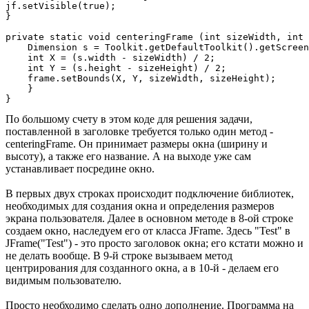
jf.setVisible(true);

}

private static void centeringFrame (int sizeWidth, int 
    Dimension s = Toolkit.getDefaultToolkit().getScreen
    int X = (s.width - sizeWidth) / 2;

    int Y = (s.height - sizeHeight) / 2;

    frame.setBounds(X, Y, sizeWidth, sizeHeight);

    } 

По большому счету в этом коде для решения задачи,
поставленной в заголовке требуется только один метод -
centeringFrame. Он принимает размеры окна (ширину и
высоту), а также его название. А на выходе уже сам
устанавливает посредине окно.
В первых двух строках происходит подключение библиотек,
необходимых для создания окна и определения размеров
экрана пользователя. Далее в основном методе в 8-ой строке
создаем окно, наследуем его от класса JFrame. Здесь "Test" в
JFrame("Test") - это просто заголовок окна; его кстати можно и
не делать вообще. В 9-й строке вызываем метод
центрирования для созданного окна, а в 10-й - делаем его
видимым пользователю.
Просто необходимо сделать одно дополнение. Программа на