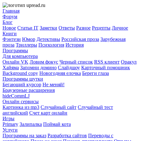
Главная
Форум
Блог
Новое
Статьи IT
Заметки
Ответы
Разное
Рецепты
Личное
Книги
Фэнтези
Юмор
Детективы
Российская проза
Зарубежная
проза
Триллеры
Психология
История
Программы
Для компьютера
Онлайн VK
Ловим фокус
Черный список
RSS клиент
Оракул
Хайяма
Запомни домино
Слайдшоу
Карточный помощник
Background copy
Новогодняя елочка
Береги глаза
Программы шутки
Бегающий курсор
Не меняй!
Браузерные расширения
hideCommLJ
Онлайн сервисы
Картинка из mp3
Случайный сайт
Случайный тест
английский
Счет карт онлайн
Игры
Primary
Залипалка
Поймай кота
Услуги
Программы на заказ
Разработка сайтов
Переводы с