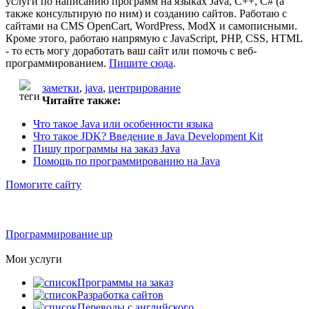
услуги по написанию программ на языках Java, C++, C# (а
также консультирую по ним) и созданию сайтов. Работаю с
сайтами на CMS OpenCart, WordPress, ModX и самописными.
Кроме этого, работаю напрямую с JavaScript, PHP, CSS, HTML
- то есть могу доработать ваш сайт или помочь с веб-
программированием.
Пишите сюда
.
заметки
,
java
,
центрирование
Читайте также:
Что такое Java или особенности языка
Что такое JDK? Введение в Java Development Kit
Пишу программы на заказ Java
Помощь по программированию на Java
Помогите сайту
Программирование up
Мои услуги
Программы на заказ
Разработка сайтов
Переводы с английского