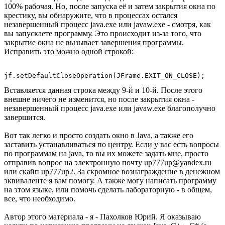
100% рабочая. Но, после запуска её и затем закрытия окна по
крестику, вы обнаружите, что в процессах остался
незавершенный процесс java.exe или javaw.exe - смотря, как
вы запускаете программу. Это происходит из-за того, что
закрытие окна не вызывает завершения программы.
Исправить это можно одной строкой:
Вставляется данная строка между 9-й и 10-й. После этого
внешне ничего не изменится, но после закрытия окна -
незавершенный процесс java.exe или javaw.exe благополучно
завершится.
Вот так легко и просто создать окно в Java, а также его
заставить устанавливаться по центру. Если у вас есть вопросы
по программам на java, то вы их можете задать мне, просто
отправив вопрос на электронную почту up777up@yandex.ru
или скайп up777up2. За скромное вознаграждение в денежном
эквиваленте я вам помогу. А также могу написать программу
на этом языке, или помочь сделать лабораторную - в общем,
все, что необходимо.
Автор этого материала - я - Пахолков Юрий. Я оказываю