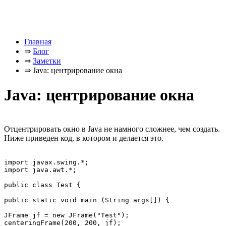
Главная
⇒
Блог
⇒
Заметки
⇒
Java: центрирование окна
Java: центрирование окна
Отцентрировать окно в Java не намного сложнее, чем создать.
Ниже приведен код, в котором и делается это.
import javax.swing.*;	

import java.awt.*;

public class Test { 

public static void main (String args[]) {	

JFrame jf = new JFrame("Test");

centeringFrame(200, 200, jf);
