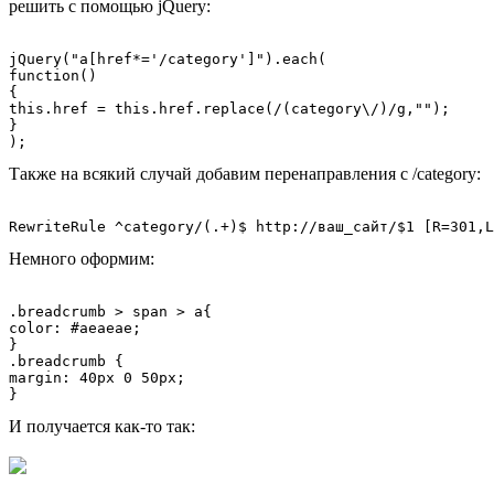
решить с помощью jQuery:
jQuery("a[href*='/category']").each(

function()

{

this.href = this.href.replace(/(category\/)/g,"");

}

Также на всякий случай добавим перенаправления с /category:
Немного оформим:
.breadcrumb > span > a{

color: #aeaeae;

}

.breadcrumb {

margin: 40px 0 50px;

И получается как-то так: