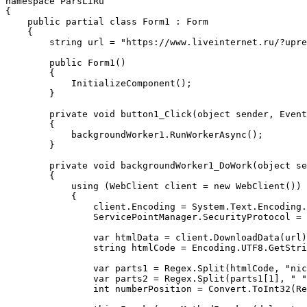
namespace ParsLiRu

{

    public partial class Form1 : Form

    {

        string url = "https://www.liveinternet.ru/?upre
        public Form1()

        {

            InitializeComponent();

        }

        private void button1_Click(object sender, Event
        {

            backgroundWorker1.RunWorkerAsync();

        }

        private void backgroundWorker1_DoWork(object se
        {

            using (WebClient client = new WebClient())

            {

                client.Encoding = System.Text.Encoding.
                ServicePointManager.SecurityProtocol = 
                var htmlData = client.DownloadData(url)
                string htmlCode = Encoding.UTF8.GetStri
                var parts1 = Regex.Split(htmlCode, "nic
                var parts2 = Regex.Split(parts1[1], " "
                int numberPosition = Convert.ToInt32(Re