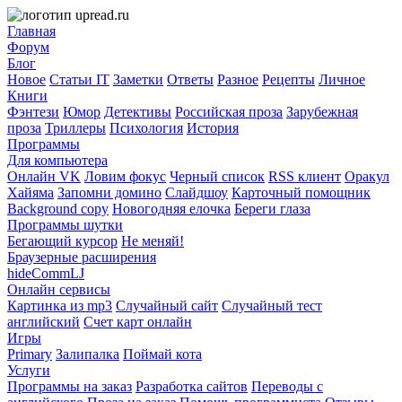
Главная
Форум
Блог
Новое
Статьи IT
Заметки
Ответы
Разное
Рецепты
Личное
Книги
Фэнтези
Юмор
Детективы
Российская проза
Зарубежная
проза
Триллеры
Психология
История
Программы
Для компьютера
Онлайн VK
Ловим фокус
Черный список
RSS клиент
Оракул
Хайяма
Запомни домино
Слайдшоу
Карточный помощник
Background copy
Новогодняя елочка
Береги глаза
Программы шутки
Бегающий курсор
Не меняй!
Браузерные расширения
hideCommLJ
Онлайн сервисы
Картинка из mp3
Случайный сайт
Случайный тест
английский
Счет карт онлайн
Игры
Primary
Залипалка
Поймай кота
Услуги
Программы на заказ
Разработка сайтов
Переводы с