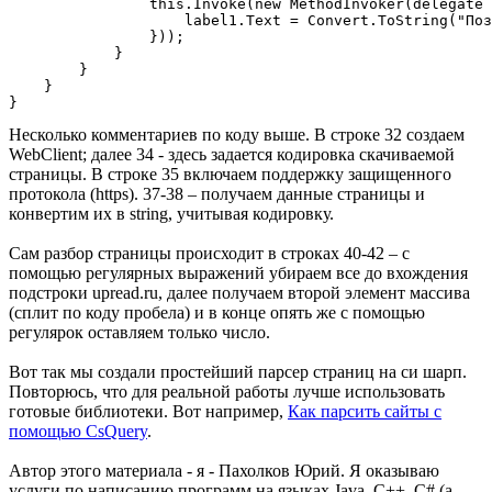
                this.Invoke(new MethodInvoker(delegate 
                    label1.Text = Convert.ToString("Поз
                }));

            }

        }

    }

Несколько комментариев по коду выше. В строке 32 создаем
WebClient; далее 34 - здесь задается кодировка скачиваемой
страницы. В строке 35 включаем поддержку защищенного
протокола (https). 37-38 – получаем данные страницы и
конвертим их в string, учитывая кодировку.
Сам разбор страницы происходит в строках 40-42 – с
помощью регулярных выражений убираем все до вхождения
подстроки upread.ru, далее получаем второй элемент массива
(сплит по коду пробела) и в конце опять же с помощью
регулярок оставляем только число.
Вот так мы создали простейший парсер страниц на си шарп.
Повторюсь, что для реальной работы лучше использовать
готовые библиотеки. Вот например,
Как парсить сайты с
помощью CsQuery
.
Автор этого материала - я - Пахолков Юрий. Я оказываю
услуги по написанию программ на языках Java, C++, C# (а