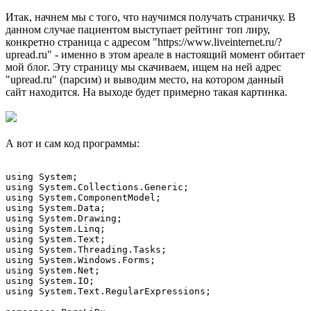
Итак, начнем мы с того, что научимся получать страничку. В
данном случае пациентом выступает рейтинг топ лиру,
конкретно страница с адресом "https://www.liveinternet.ru/?
upread.ru" - именно в этом ареале в настоящий момент обитает
мой блог. Эту страницу мы скачиваем, ищем на ней адрес
"upread.ru" (парсим) и выводим место, на котором данный
сайт находится. На выходе будет примерно такая картинка.
А вот и сам код программы:
using System;

using System.Collections.Generic;

using System.ComponentModel;

using System.Data;

using System.Drawing;

using System.Linq;

using System.Text;

using System.Threading.Tasks;

using System.Windows.Forms;

using System.Net;

using System.IO;

using System.Text.RegularExpressions;
