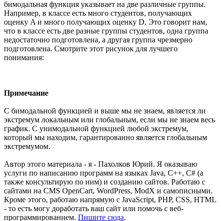
бимодальная функция указывает на две различные группы.
Например, в классе есть много студентов, получающих
оценку A и много получающих оценку D. Это говорит нам,
что в классе есть две разные группы студентов, одна группа
недостаточно подготовлена, а другая группа чрезмерно
подготовлена. Смотрите этот рисунок для лучшего
понимания:
Примечание
С бимодальной функцией и выше мы не знаем, является ли
экстремум локальным или глобальным, если мы не знаем весь
график. С унимодальной функцией любой экстремум,
который мы находим, гарантированно является глобальным
экстремумом.
Автор этого материала - я - Пахолков Юрий. Я оказываю
услуги по написанию программ на языках Java, C++, C# (а
также консультирую по ним) и созданию сайтов. Работаю с
сайтами на CMS OpenCart, WordPress, ModX и самописными.
Кроме этого, работаю напрямую с JavaScript, PHP, CSS, HTML
- то есть могу доработать ваш сайт или помочь с веб-
программированием.
Пишите сюда
.