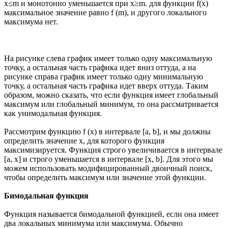
x≤m и монотонно уменьшается при x≥m. для функции f(x)
максимальное значение равно f (m), и другого локального
максимума нет.
На рисунке слева график имеет только одну максимальную
точку, а остальная часть графика идет вниз оттуда, а на
рисунке справа график имеет только одну минимальную
точку, а остальная часть графика идет вверх оттуда. Таким
образом, можно сказать, что если функция имеет глобальный
максимум или глобальный минимум, то она рассматривается
как унимодальная функция.
Рассмотрим функцию f (x) в интервале [a, b], и мы должны
определить значение x, для которого функция
максимизируется. Функция строго увеличивается в интервале
[a, x] и строго уменьшается в интервале [x, b]. Для этого мы
можем использовать модифицированный двоичный поиск,
чтобы определить максимум или значение этой функции.
Бимодальная функция
Функция называется бимодальной функцией, если она имеет
два локальных минимума или максимума. Обычно