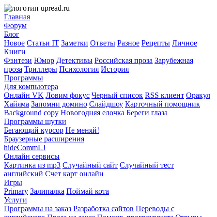
Главная
Форум
Блог
Новое
Статьи IT
Заметки
Ответы
Разное
Рецепты
Личное
Книги
Фэнтези
Юмор
Детективы
Российская проза
Зарубежная
проза
Триллеры
Психология
История
Программы
Для компьютера
Онлайн VK
Ловим фокус
Черный список
RSS клиент
Оракул
Хайяма
Запомни домино
Слайдшоу
Карточный помощник
Background copy
Новогодняя елочка
Береги глаза
Программы шутки
Бегающий курсор
Не меняй!
Браузерные расширения
hideCommLJ
Онлайн сервисы
Картинка из mp3
Случайный сайт
Случайный тест
английский
Счет карт онлайн
Игры
Primary
Залипалка
Поймай кота
Услуги
Программы на заказ
Разработка сайтов
Переводы с