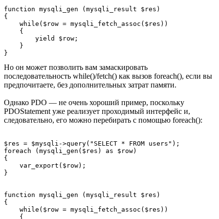
function mysqli_gen (mysqli_result $res)

{

    while($row = mysqli_fetch_assoc($res))

    {

        yield $row;

    }

Но он может позволить вам замаскировать
последовательность while()/fetch() как вызов foreach(), если вы
предпочитаете, без дополнительных затрат памяти.
Однако PDO — не очень хороший пример, поскольку
PDOStatement уже реализует проходимый интерфейс и,
следовательно, его можно перебирать с помощью foreach():
$res = $mysqli->query("SELECT * FROM users");

foreach (mysqli_gen($res) as $row)

{

    var_export($row);

}

function mysqli_gen (mysqli_result $res)

{

    while($row = mysqli_fetch_assoc($res))

    {
