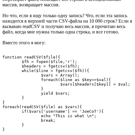
массив, возвращает массив.
Но что, если я ищу только одну запись? Что, если эта запись
находится в верхней части CSV-файла на 10 000 строк? Если я
вызываю readCSV и получаю весь массив, я прочитаю весь
файл, когда мне нужна только одна строка, и все готово.
Вместо этого я могу:
function readCSV($file){

	$fh = fopen($file,'r');

	$headers = fgetcsv($fh);

	while($line = fgetcsv($fh)){

		$vars = Array();

		foreach($line as $key=>$val){

			$vars[$headers[$key]] = $val;

		}

		yield $vars;

	}

}

foreach(readCSV($file) as $vars){

	if($vars['username'] == 'JoeCoT'){

		echo "This is what \n";

		break;

	}
