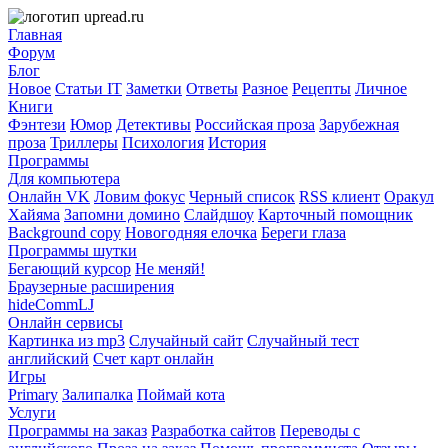
Главная
Форум
Блог
Новое
Статьи IT
Заметки
Ответы
Разное
Рецепты
Личное
Книги
Фэнтези
Юмор
Детективы
Российская проза
Зарубежная
проза
Триллеры
Психология
История
Программы
Для компьютера
Онлайн VK
Ловим фокус
Черный список
RSS клиент
Оракул
Хайяма
Запомни домино
Слайдшоу
Карточный помощник
Background copy
Новогодняя елочка
Береги глаза
Программы шутки
Бегающий курсор
Не меняй!
Браузерные расширения
hideCommLJ
Онлайн сервисы
Картинка из mp3
Случайный сайт
Случайный тест
английский
Счет карт онлайн
Игры
Primary
Залипалка
Поймай кота
Услуги
Программы на заказ
Разработка сайтов
Переводы с