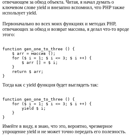
отвечающем за обход объекта. Читая, я начал думать о
ключевом слове yield и внезапно вспомнил, что PHP также
использует yield.
Первоначально во всех моих функциях и методах PHP,
отвечающих за обход и возврат массива, я делал что-то вроде
этого:
function gen_one_to_three () {

    $ arr = массив ();

    for ($ i = 1; $ i <= 3; $ i ++) {

        $ arr [] = $ i;

    }

    return $ arr;

Тогда как с yield функция будет выглядеть так:
function gen_one_to_three () {

    for ($ i = 1; $ i <= 3; $ i ++) {

        yield $ i;

    }

Имейте в виду, я знаю, что это, вероятно, чрезмерное
упрощение yield и не может точно передать его полезность.