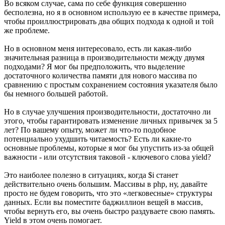
Во всяком случае, сама по себе функция совершенно
бесполезна, но я в основном использую ее в качестве примера,
чтобы проиллюстрировать два общих подхода к одной и той
же проблеме.
Но в основном меня интересовало, есть ли какая-либо
значительная разница в производительности между двумя
подходами? Я мог бы предположить, что выделение
достаточного количества памяти для нового массива по
сравнению с простым сохранением состояния указателя было
бы немного большей работой.
Но в случае улучшения производительности, достаточно ли
этого, чтобы гарантировать изменение личных привычек за 5
лет? По вашему опыту, может ли что-то подобное
потенциально ухудшить читаемость? Есть ли какие-то
основные проблемы, которые я мог бы упустить из-за общей
важности - или отсутствия таковой - ключевого слова yield?
Это наиболее полезно в ситуациях, когда $i станет
действительно очень большим. Массивы в php, ну, давайте
просто не будем говорить, что это «легковесные» структуры
данных. Если вы поместите баджиллион вещей в массив,
чтобы вернуть его, вы очень быстро раздуваете свою память.
Yield в этом очень помогает.