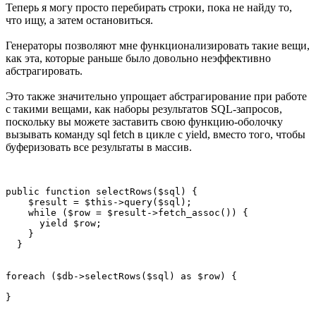
Теперь я могу просто перебирать строки, пока не найду то,
что ищу, а затем остановиться.
Генераторы позволяют мне функционализировать такие вещи,
как эта, которые раньше было довольно неэффективно
абстрагировать.
Это также значительно упрощает абстрагирование при работе
с такими вещами, как наборы результатов SQL-запросов,
поскольку вы можете заставить свою функцию-оболочку
вызывать команду sql fetch в цикле с yield, вместо того, чтобы
буферизовать все результаты в массив.
public function selectRows($sql) {

    $result = $this->query($sql);

    while ($row = $result->fetch_assoc()) {

      yield $row;

    }

  }

foreach ($db->selectRows($sql) as $row) {

}
