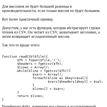
Для массивов не будет большой разницы в
производительности, если только массив не будет большим.
Вот более практичный пример.
Допустим, у вас есть функция, которая абстрагирует строки
чтения из CSV. Он читает из CSV, захватывает заголовки, а
затем возвращает ассоциативный массив.
Так что-то вроде этого:
function readCSV($file){

	$fh = fopen($file,'r');

	$headers = fgetcsv($fh);

	$lines = Array();

	while($line = fgetcsv($fh)){

		$vars = Array();

		foreach($line as $key=>$val){

			$vars[$headers[$key]] = $val;

		}

		$lines[] = $vars;

	}

	return $lines;

Перебирает файл, помещает все строки в ассоциативный