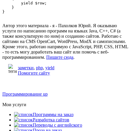
        yield $row;

    }

Автор этого материала - я - Пахолков Юрий. Я оказываю
услуги по написанию программ на языках Java, C++, C# (а
также консультирую по ним) и созданию сайтов. Работаю с
сайтами на CMS OpenCart, WordPress, ModX и самописными.
Кроме этого, работаю напрямую с JavaScript, PHP, CSS, HTML
- то есть могу доработать ваш сайт или помочь с веб-
программированием.
Пишите сюда
.
заметки
,
php
,
yield
Помогите сайту
Программирование up
Мои услуги
Программы на заказ
Разработка сайтов
Переводы с английского
Проза на заказ