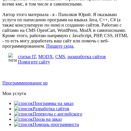
всеми кмс, в том числе и самописными.
Автор этого материала - я - Пахолков Юрий. Я оказываю
услуги по написанию программ на языках Java, C++, C# (а
также консультирую по ним) и созданию сайтов. Работаю с
сайтами на CMS OpenCart, WordPress, ModX и самописными.
Кроме этого, работаю напрямую с JavaScript, PHP, CSS, HTML
- то есть могу доработать ваш сайт или помочь с веб-
программированием.
Пишите сюда
.
статьи IT
,
MODX
,
CMS
,
разаработка сайтов
Помогите сайту
Программирование up
Мои услуги
Программы на заказ
Разработка сайтов
Переводы с английского
Проза на заказ
Помощь программиста