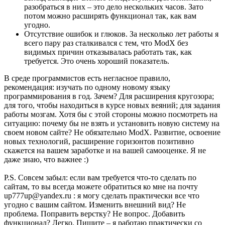
разобраться в них – это дело нескольких часов. Зато
потом можно расширять функционал так, как вам
угодно.
Отсутствие ошибок и глюков. За несколько лет работы я
всего пару раз сталкивался с тем, что ModX без
видимых причин отказывалась работать так, как
требуется. Это очень хороший показатель.
В среде программистов есть негласное правило,
рекомендация: изучать по одному новому языку
программирования в год. Зачем? Для расширения кругозора;
для того, чтобы находиться в курсе новых веяний; для задания
работы мозгам. Хотя бы с этой стороны можно посмотреть на
ситуацию: почему бы не взять и установить новую систему на
своем новом сайте? Не обязательно ModX. Развитие, освоение
новых технологий, расширение горизонтов позитивно
скажется на вашем заработке и на вашей самооценке. Я не
даже знаю, что важнее :)
P.S. Совсем забыл: если вам требуется что-то сделать по
сайтам, то вы всегда можете обратиться ко мне на почту
up777up@yandex.ru : я могу сделать практически все что
угодно с вашим сайтом. Изменить внешний вид? Не
проблема. Поправить верстку? Не вопрос. Добавить
функционал? Легко. Пишите – я работаю практически со