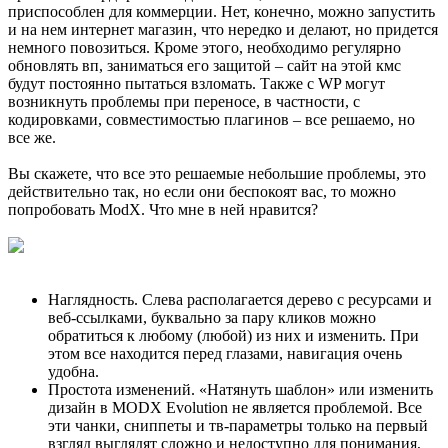
приспособлен для коммерции. Нет, конечно, можно запустить
и на нем интернет магазин, что нередко и делают, но придется
немного повозиться. Кроме этого, необходимо регулярно
обновлять вп, заниматься его защитой – сайт на этой кмс
будут постоянно пытаться взломать. Также с WP могут
возникнуть проблемы при переносе, в частности, с
кодировками, совместимостью плагинов – все решаемо, но
все же.
Вы скажете, что все это решаемые небольшие проблемы, это
действительно так, но если они беспокоят вас, то можно
попробовать ModX. Что мне в ней нравится?
Наглядность. Слева располагается дерево с ресурсами и
веб-ссылками, буквально за пару кликов можно
обратиться к любому (любой) из них и изменить. При
этом все находится перед глазами, навигация очень
удобна.
Простота изменений. «Натянуть шаблон» или изменить
дизайн в MODX Evolution не является проблемой. Все
эти чанки, сниппеты и тв-параметры только на первый
взгляд выглядят сложно и недоступно для понимания,