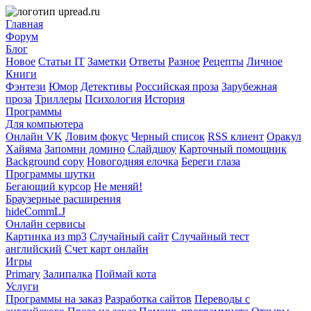
Главная
Форум
Блог
Новое
Статьи IT
Заметки
Ответы
Разное
Рецепты
Личное
Книги
Фэнтези
Юмор
Детективы
Российская проза
Зарубежная
проза
Триллеры
Психология
История
Программы
Для компьютера
Онлайн VK
Ловим фокус
Черный список
RSS клиент
Оракул
Хайяма
Запомни домино
Слайдшоу
Карточный помощник
Background copy
Новогодняя елочка
Береги глаза
Программы шутки
Бегающий курсор
Не меняй!
Браузерные расширения
hideCommLJ
Онлайн сервисы
Картинка из mp3
Случайный сайт
Случайный тест
английский
Счет карт онлайн
Игры
Primary
Залипалка
Поймай кота
Услуги
Программы на заказ
Разработка сайтов
Переводы с