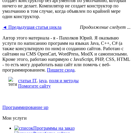
создает конструктор без аргументов по умолчанию, который
ничего не делает. Компилятор не создает конструктор по
умолчанию в том случае, когда объявлен по крайней мере
один конструктор.
◄ Предыдущая статья цикла
Продолжение следует ...
Автор этого материала - я - Пахолков Юрий. Я оказываю
услуги по написанию программ на языках Java, C++, C# (а
также консультирую по ним) и созданию сайтов. Работаю с
сайтами на CMS OpenCart, WordPress, ModX и самописными.
Кроме этого, работаю напрямую с JavaScript, PHP, CSS, HTML
- то есть могу доработать ваш сайт или помочь с веб-
программированием.
Пишите сюда
.
статьи IT
,
java
,
поля и методы
Помогите сайту
Программирование up
Мои услуги
Программы на заказ