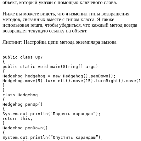
объект, который указан с помощью ключевого слова.
Ниже вы можете видеть, что я изменил типы возвращения
методов, связанных вместе с типом класса. Я также
использовал return, чтобы убедиться, что каждый метод всегда
возвращает текущую ссылку на объект.
Листинг: Настройка цепи метода экземпляра вызова
public class Up7

{

public static void main(String[] args)

{

Hedgehog hedgehog = new Hedgehog().penDown();

Hedgehog.move(5).turnLeft().move(15).turnRight().move(1
}

}

class Hedgehog

{

Hedgehog penUp()

{

System.out.println(“Поднять карандаш”);

return this;

}

Hedgehog penDown()

{

System.out.println(“Опустить карандаш”);
