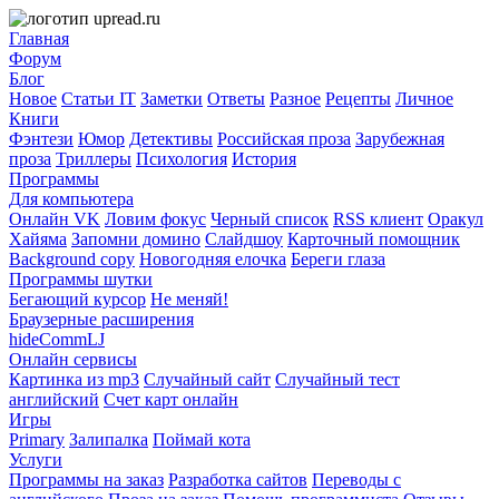
Главная
Форум
Блог
Новое
Статьи IT
Заметки
Ответы
Разное
Рецепты
Личное
Книги
Фэнтези
Юмор
Детективы
Российская проза
Зарубежная
проза
Триллеры
Психология
История
Программы
Для компьютера
Онлайн VK
Ловим фокус
Черный список
RSS клиент
Оракул
Хайяма
Запомни домино
Слайдшоу
Карточный помощник
Background copy
Новогодняя елочка
Береги глаза
Программы шутки
Бегающий курсор
Не меняй!
Браузерные расширения
hideCommLJ
Онлайн сервисы
Картинка из mp3
Случайный сайт
Случайный тест
английский
Счет карт онлайн
Игры
Primary
Залипалка
Поймай кота
Услуги
Программы на заказ
Разработка сайтов
Переводы с