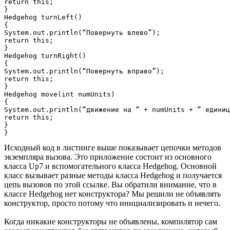
return this;

}

Hedgehog turnLeft()

{

System.out.println(“Повернуть влево”);

return this;

}

Hedgehog turnRight()

{

System.out.println(“Повернуть вправо”);

return this;

}

Hedgehog move(int numUnits)

{

System.out.println(“движение на “ + numUnits + “ единиц
return this;

}

Исходный код в листинге выше показывает цепочки методов
экземпляра вызова. Это приложение состоит из основного
класса Up7 и вспомогательного класса Hedgehog. Основной
класс вызывает разные методы класса Hedgehog и получается
цепь вызовов по этой ссылке. Вы обратили внимание, что в
классе Hedgehog нет конструктора? Мы решили не объявлять
конструктор, просто потому что инициализировать и нечего.
Когда никакие конструкторы не объявлены, компилятор сам