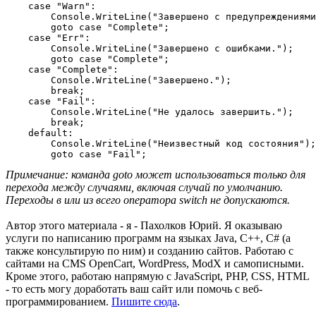
    case "Warn":

        Console.WriteLine("Завершено с предупреждениями
        goto case "Complete";

    case "Err":

        Console.WriteLine("Завершено с ошибками.");

        goto case "Complete";

    case "Complete":

        Console.WriteLine("Завершено.");

        break;

    case "Fail":

        Console.WriteLine("Не удалось завершить.");

        break;

    default:

        Console.WriteLine("Неизвестный код состояния");

Примечание: команда goto может использоваться только для
перехода между случаями, включая случай по умолчанию.
Переходы в или из всего оператора switch не допускаются.
Автор этого материала - я - Пахолков Юрий. Я оказываю
услуги по написанию программ на языках Java, C++, C# (а
также консультирую по ним) и созданию сайтов. Работаю с
сайтами на CMS OpenCart, WordPress, ModX и самописными.
Кроме этого, работаю напрямую с JavaScript, PHP, CSS, HTML
- то есть могу доработать ваш сайт или помочь с веб-
программированием.
Пишите сюда
.