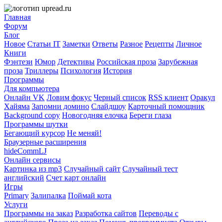
Главная
Форум
Блог
Новое
Статьи IT
Заметки
Ответы
Разное
Рецепты
Личное
Книги
Фэнтези
Юмор
Детективы
Российская проза
Зарубежная
проза
Триллеры
Психология
История
Программы
Для компьютера
Онлайн VK
Ловим фокус
Черный список
RSS клиент
Оракул
Хайяма
Запомни домино
Слайдшоу
Карточный помощник
Background copy
Новогодняя елочка
Береги глаза
Программы шутки
Бегающий курсор
Не меняй!
Браузерные расширения
hideCommLJ
Онлайн сервисы
Картинка из mp3
Случайный сайт
Случайный тест
английский
Счет карт онлайн
Игры
Primary
Залипалка
Поймай кота
Услуги
Программы на заказ
Разработка сайтов
Переводы с