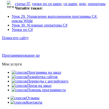
статьи IT
,
уроки по си шарп
,
си шарп
,
goto
,
операторы
Читайте также:
Урок 29. Управление выполнением программы C#:
циклы While
Урок 30. Условные операторы C#
Уроки по C#
Помогите сайту
Программирование up
Мои услуги
Программы на заказ
Разработка сайтов
Переводы с английского
Проза на заказ
Помощь программиста
Отзывы
Контакты