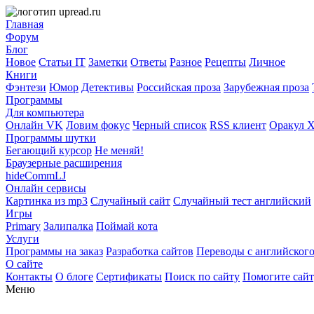
Главная
Форум
Блог
Новое
Статьи IT
Заметки
Ответы
Разное
Рецепты
Личное
Книги
Фэнтези
Юмор
Детективы
Российская проза
Зарубежная проза
Программы
Для компьютера
Онлайн VK
Ловим фокус
Черный список
RSS клиент
Оракул 
Программы шутки
Бегающий курсор
Не меняй!
Браузерные расширения
hideCommLJ
Онлайн сервисы
Картинка из mp3
Случайный сайт
Случайный тест английский
Игры
Primary
Залипалка
Поймай кота
Услуги
Программы на заказ
Разработка сайтов
Переводы с английског
О сайте
Контакты
О блоге
Сертификаты
Поиск по сайту
Помогите сай
Меню