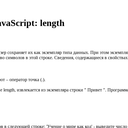
vaScript: length
аузер сохраняет их как экземпляр типа данных. При этом экземп
ство символов в этой строке. Сведения, содержащиеся в свойства
т – оператор точка (.).
length, извлекается из экземпляра строки " Привет ". Программ
в в следующей строке: 'Учение о мире как код' - выведите число 