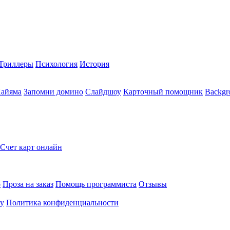
Триллеры
Психология
История
Хайяма
Запомни домино
Слайдшоу
Карточный помощник
Backgr
Счет карт онлайн
о
Проза на заказ
Помощь программиста
Отзывы
ту
Политика конфиденциальности