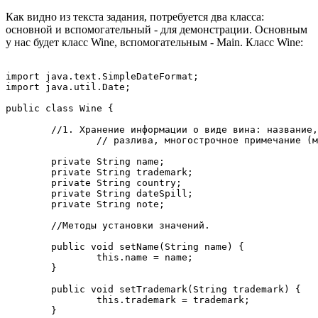
Как видно из текста задания, потребуется два класса:
основной и вспомогательный - для демонстрации. Основным
у нас будет класс Wine, вспомогательным - Main. Класс Wine:
import java.text.SimpleDateFormat;

import java.util.Date;

public class Wine {

	//1. Хранение информации о виде вина: название, торговая марка, страна, дата

		// разлива, многострочное примечание (может быть любое количество строк).	

	private String name;

	private String trademark;

	private String country;

	private String dateSpill;

	private String note;	

	//Методы установки значений.

	public void setName(String name) {

		this.name = name;

	}

	public void setTrademark(String trademark) {

		this.trademark = trademark;

	}
