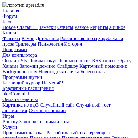
Главная
Форум
Блог
Новое
Статьи IT
Заметки
Ответы
Разное
Рецепты
Личное
Книги
Фэнтези
Юмор
Детективы
Российская проза
Зарубежная
проза
Триллеры
Психология
История
Программы
Для компьютера
Онлайн VK
Ловим фокус
Черный список
RSS клиент
Оракул
Хайяма
Запомни домино
Слайдшоу
Карточный помощник
Background copy
Новогодняя елочка
Береги глаза
Программы шутки
Бегающий курсор
Не меняй!
Браузерные расширения
hideCommLJ
Онлайн сервисы
Картинка из mp3
Случайный сайт
Случайный тест
английский
Счет карт онлайн
Игры
Primary
Залипалка
Поймай кота
Услуги
Программы на заказ
Разработка сайтов
Переводы с