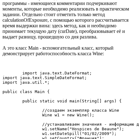
программы - имеющиеся комментарии подчеркивают
моменты, которые необходимо реализовать в практическом
задании. Отдельно стоит отметить только метод
calculationOfExposure, с помощью которого рассчитывается
время выдержки вина: здесь метод, как и необходимо
принимает текущую дату (curDate), преобразовывает её и
выдает разницу, прошедшую со дня разлива.
А это класс Main - вспомогательный класс, который
демонстрирует работоспособность класса Wine:
	import java.text.DateFormat;

import java.text.SimpleDateFormat;

import java.util.*;

public class Main {

	public static void main(String[] args) {

		//создаем экземпляр класса Wine

		Wine w1 = new Wine();

		//устанавливаем значения - информацию для экземпляра данного класса

		w1.setName("Hospices de Beaune");

		w1.setDateSpill("01/02/2009");

		w1.setCountry("Франция");
