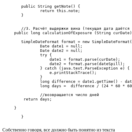
	public String getNote() {

		return this.note;

	}

	//3. Расчёт выдержки вина (текущая дата даётся как аргумент).

     public long calculationOfExposure (String curDate)
    	SimpleDateFormat format = new SimpleDateFormat("dd/MM/yyyy");

 		Date date1 = null;

 		Date date2 = null;

 		try {

 		    date1 = format.parse(curDate);

 		    date2 = format.parse(dateSpill);

 		} catch (java.text.ParseException e) {

 		    e.printStackTrace();

 		}

 		long difference = date1.getTime() - date2.getTime();

 		long days =  difference / (24 * 60 * 60 * 1000);

 		//возвращается число дней

    	 return days;

     }

	}

Собственно говоря, все должно быть понятно из текста