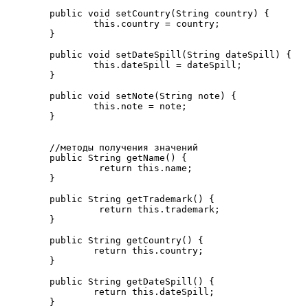
	public void setCountry(String country) {

		this.country = country;

	}

	public void setDateSpill(String dateSpill) {

		this.dateSpill = dateSpill;

	}

	public void setNote(String note) {

		this.note = note;

	}

	//методы получения значений

	public String getName() {

		 return this.name;

	}

	public String getTrademark() {

		 return this.trademark;

	}

	public String getCountry() {

		return this.country;

	}

	public String getDateSpill() {

		return this.dateSpill;

	}
