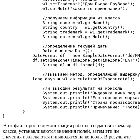
		w1.setTrademark("Дом Пьера Грубера");

		w1.setNote("какое-то примечание");

		//получаем информацию из класса

		String name = w1.getName();

		String country = w1.getCountry();

		String trademark = w1.getTrademark();

		String note = w1.getNote();

		//определение текущей даты

		Date d = new Date();

	    DateFormat df = new SimpleDateFormat("dd/MM/yyyy");

	    df.setTimeZone(TimeZone.getTimeZone("EAT"));

		String d1 = df.format(d);

		//вызываем метод, определяющий выдержку вина

	    long days = w1.calculationOfExposure(d1);

		//и выводим результат на консоль		

		System.out.println("Выдержка вина под названием "+name+" составляет "+days+" дней" );

		System.out.println("Его торговая марка: "+trademark);

		System.out.println("Страна производства: "+country);

		System.out.println("Примечание: "+note);

	}

Этот файл просто демонстрация работы: создается экземляр
класса, устанавливаются значения полей, затем эти же
значения извлекаются и выводятся на консоль. В результате