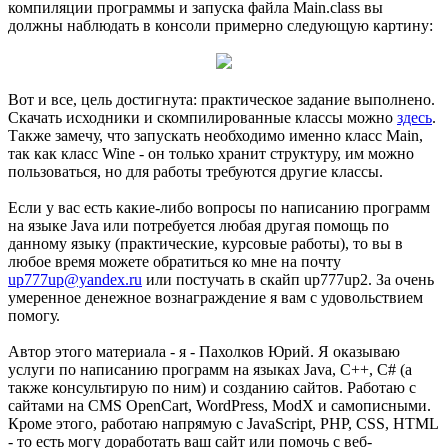
компиляции программы и запуска файла Main.class вы
должны наблюдать в консоли примерно следующую картину:
Вот и все, цель достигнута: практическое задание выполнено.
Скачать исходники и скомпилированные классы можно
здесь
.
Также замечу, что запускать необходимо именно класс Main,
так как класс Wine - он только хранит структуру, им можно
пользоваться, но для работы требуются другие классы.
Если у вас есть какие-либо вопросы по написанию программ
на языке Java или потребуется любая другая помощь по
данному языку (практические, курсовые работы), то вы в
любое время можете обратиться ко мне на почту
up777up@yandex.ru
или постучать в скайп up777up2. За очень
умеренное денежное вознаграждение я вам с удовольствием
помогу.
Автор этого материала - я - Пахолков Юрий. Я оказываю
услуги по написанию программ на языках Java, C++, C# (а
также консультирую по ним) и созданию сайтов. Работаю с
сайтами на CMS OpenCart, WordPress, ModX и самописными.
Кроме этого, работаю напрямую с JavaScript, PHP, CSS, HTML
- то есть могу доработать ваш сайт или помочь с веб-