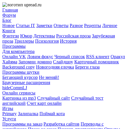
Главная
Форум
Блог
Новое
Статьи IT
Заметки
Ответы
Разное
Рецепты
Личное
Книги
Фэнтези
Юмор
Детективы
Российская проза
Зарубежная
проза
Триллеры
Психология
История
Программы
Для компьютера
Онлайн VK
Ловим фокус
Черный список
RSS клиент
Оракул
Хайяма
Запомни домино
Слайдшоу
Карточный помощник
Background copy
Новогодняя елочка
Береги глаза
Программы шутки
Бегающий курсор
Не меняй!
Браузерные расширения
hideCommLJ
Онлайн сервисы
Картинка из mp3
Случайный сайт
Случайный тест
английский
Счет карт онлайн
Игры
Primary
Залипалка
Поймай кота
Услуги
Программы на заказ
Разработка сайтов
Переводы с