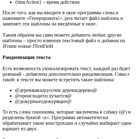
{timeAction} – время действия
После того, как вы вводите в окне программы слова и
нажимаете «Генерировать!», java читает файл шаблона и
заменяет эти шаблоны на введённые в окне.
Таким образом вы сами можете добавить любые другие
шаблоны – просто изменив текстовый файл и добавив на
JFrame новые JTextField
Рандомизация текста
Есть возможность уникализировать текст, каждый раз будет
разныый - добавлена дополнительно рандомизация. Смысл
такой: в тексте вы можете встретить такие шаблоны:
@деревяшкаzкусочек дереваzдерево@
@происходитzслучается@
@дежурныеzдежурящие@
То есть слова синонимы, которые заключены в собаку (@) и
разделены буквой «z». Программа автоматически
обрабатывает такие конструкции и случайно выбирает один
вариант из двух.