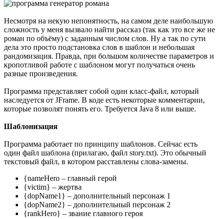
Несмотря на некую непонятность, на самом деле наибольшую
сложность у меня вызвало найти рассказ (так как это все же не
роман по объёму) с заданным числом слов. Ну а так по сути
дела это просто подстановка слов в шаблон и небольшая
рандомизация. Правда, при большом количестве параметров и
кропотливой работе с шаблоном могут получаться очень
разные произведения.
Программа представляет собой один класс-файл, который
наследуется от JFrame. В коде есть некоторые комментарии,
которые позволят понять его. Требуется Java 8 или выше.
Шаблонизация
Программа работает по принципу шаблонов. Сейчас есть
один файл шаблона (прилагаю, файл story.txt). Это обычный
текстовый файл, в котором расставлены слова-замены.
{nameHero – главный герой
{victim} – жертва
{dopName1} – дополнительный персонаж 1
{dopName2} – дополнительный персонаж 2
{rankHero} – звание главного героя