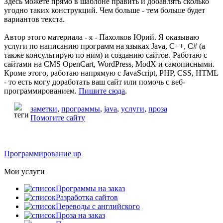
Здесь можете прямо в шаблоне править и добавлять сколько
угодно таких конструкций. Чем больше - тем больше будет
вариантов текста.
Автор этого материала - я - Пахолков Юрий. Я оказываю
услуги по написанию программ на языках Java, C++, C# (а
также консультирую по ним) и созданию сайтов. Работаю с
сайтами на CMS OpenCart, WordPress, ModX и самописными.
Кроме этого, работаю напрямую с JavaScript, PHP, CSS, HTML
- то есть могу доработать ваш сайт или помочь с веб-
программированием.
Пишите сюда
.
заметки
,
программы
,
java
,
услуги
,
проза
Помогите сайту
Программирование up
Мои услуги
Программы на заказ
Разработка сайтов
Переводы с английского
Проза на заказ