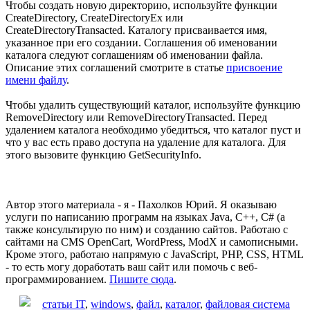
Чтобы создать новую директорию, используйте функции
CreateDirectory, CreateDirectoryEx или
CreateDirectoryTransacted. Каталогу присваивается имя,
указанное при его создании. Соглашения об именовании
каталога следуют соглашениям об именовании файла.
Описание этих соглашений смотрите в статье
присвоение
имени файлу
.
Чтобы удалить существующий каталог, используйте функцию
RemoveDirectory или RemoveDirectoryTransacted. Перед
удалением каталога необходимо убедиться, что каталог пуст и
что у вас есть право доступа на удаление для каталога. Для
этого вызовите функцию GetSecurityInfo.
Автор этого материала - я - Пахолков Юрий. Я оказываю
услуги по написанию программ на языках Java, C++, C# (а
также консультирую по ним) и созданию сайтов. Работаю с
сайтами на CMS OpenCart, WordPress, ModX и самописными.
Кроме этого, работаю напрямую с JavaScript, PHP, CSS, HTML
- то есть могу доработать ваш сайт или помочь с веб-
программированием.
Пишите сюда
.
статьи IT
,
windows
,
файл
,
каталог
,
файловая система