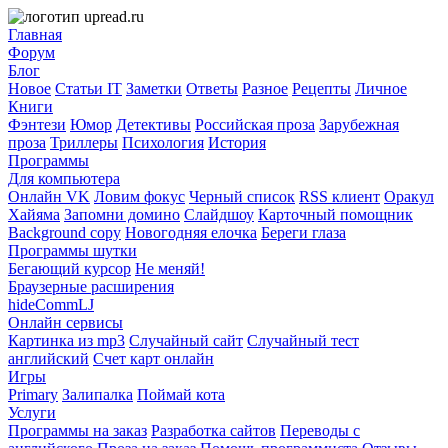
Главная
Форум
Блог
Новое
Статьи IT
Заметки
Ответы
Разное
Рецепты
Личное
Книги
Фэнтези
Юмор
Детективы
Российская проза
Зарубежная
проза
Триллеры
Психология
История
Программы
Для компьютера
Онлайн VK
Ловим фокус
Черный список
RSS клиент
Оракул
Хайяма
Запомни домино
Слайдшоу
Карточный помощник
Background copy
Новогодняя елочка
Береги глаза
Программы шутки
Бегающий курсор
Не меняй!
Браузерные расширения
hideCommLJ
Онлайн сервисы
Картинка из mp3
Случайный сайт
Случайный тест
английский
Счет карт онлайн
Игры
Primary
Залипалка
Поймай кота
Услуги
Программы на заказ
Разработка сайтов
Переводы с