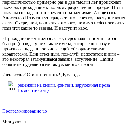
периодичностью примерно раз в две тысячи лет происходят
пожары, приводящие к полному разрушению городов. И эти
пожары совпадают по времени с затмениями. А еще секта
Апостолов Пламени утверждает, что через год наступит конец
света. Очередной, во время которого, помимо небесного огня,
появятся какие-то звезды. И наступит хаос.
«Приход ночи» читается легко, персонажи запоминаются
быстро (правда, у них такие имена, которые не сразу и
произнесешь, да плюс числа еще), обладают своими
характерами. Единственный, пожалуй, недостаток книги –
это некоторая затянувшаяся завязка, вступление. Самим
событиями уделяется не так уж много страниц.
Интересно? Стоит почитать? Думаю, да.
рецензии на книги
,
фэнтези
,
зарубежная проза
Помогите сайту
Программирование up
Мои услуги