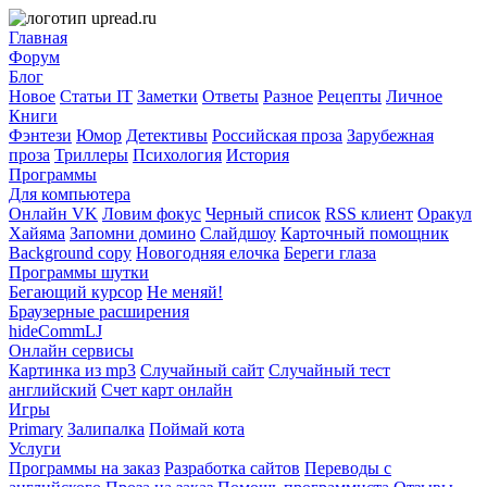
Главная
Форум
Блог
Новое
Статьи IT
Заметки
Ответы
Разное
Рецепты
Личное
Книги
Фэнтези
Юмор
Детективы
Российская проза
Зарубежная
проза
Триллеры
Психология
История
Программы
Для компьютера
Онлайн VK
Ловим фокус
Черный список
RSS клиент
Оракул
Хайяма
Запомни домино
Слайдшоу
Карточный помощник
Background copy
Новогодняя елочка
Береги глаза
Программы шутки
Бегающий курсор
Не меняй!
Браузерные расширения
hideCommLJ
Онлайн сервисы
Картинка из mp3
Случайный сайт
Случайный тест
английский
Счет карт онлайн
Игры
Primary
Залипалка
Поймай кота
Услуги
Программы на заказ
Разработка сайтов
Переводы с