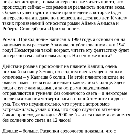
не фанат истории, то вам интереснее же читать про то, что
происходит сейчас – современная реальность понятна всем.
Однако, существуют и такие произведения, которые будет
интересно читать даже по прошествии десятков лет. К числу
таких произведений относится роман Айзека Азимова и
Роберта Силверберга «Приход ночи».
Роман «Приход ночи» написан в 1990 году, а основан он на
одноименном рассказе Азимова, опубликованном аж в 1941
году! Несмотря на такой возраст, читать эту фантастику будет
интересно сем любителям жанра. Но о чем же книга?
Действие романа происходит на планете Калгаш, очень
похожей на нашу Землю, но с одним очень существенным
отличием – у Калгаша 6 солнц. На этой планете никогда не
бывает тьмы – её всегда освещает какое-либо Солнце. Здесь
люди спят с лампадками, а за острыми ощущениями
отправляются в туннели без солнечного света – и некоторые
после нахождения четверти часа в полной темноте сходят с
ума. Так что неудивительно, что группа астрономов
встревожилась, узнав о том, что скоро случится затмение
(такие происходят каждые 2000 лет) – и вся планета останется
без солнечного света на 12 часов!
Дальше – больше. Раскопки археологов показали, что с