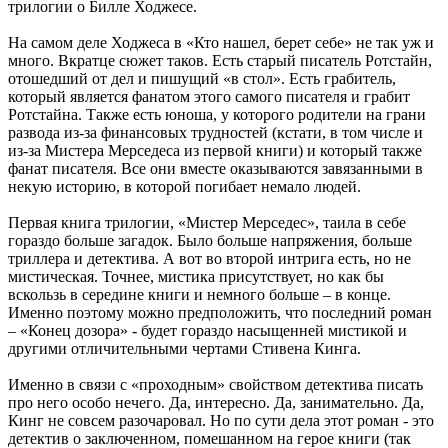
трилогии о Билле Ходжесе.
На самом деле Ходжеса в «Кто нашел, берет себе» не так уж и
много. Вкратце сюжет таков. Есть старый писатель Ротстайн,
отошедший от дел и пишущий «в стол». Есть грабитель,
который является фанатом этого самого писателя и грабит
Ротстайна. Также есть юноша, у которого родители на грани
развода из-за финансовых трудностей (кстати, в том числе и
из-за Мистера Мерседеса из первой книги) и который также
фанат писателя. Все они вместе оказываются завязанными в
некую историю, в которой погибает немало людей.
Первая книга трилогии, «Мистер Мерседес», таила в себе
гораздо больше загадок. Было больше напряжения, больше
триллера и детектива. А вот во второй интрига есть, но не
мистическая. Точнее, мистика присутствует, но как бы
вскользь в середине книги и немного больше – в конце.
Именно поэтому можно предположить, что последний роман
– «Конец дозора» - будет гораздо насыщенней мистикой и
другими отличительными чертами Стивена Кинга.
Именно в связи с «проходным» свойством детектива писать
про него особо нечего. Да, интересно. Да, занимательно. Да,
Кинг не совсем разочаровал. Но по сути дела этот роман - это
детектив о заключенном, помешанном на герое книги (так