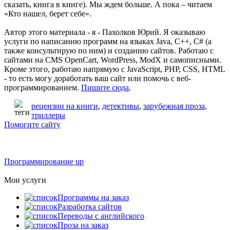
сказать, книга в книге). Мы ждем больше. А пока – читаем
«Кто нашел, берет себе».
Автор этого материала - я - Пахолков Юрий. Я оказываю
услуги по написанию программ на языках Java, C++, C# (а
также консультирую по ним) и созданию сайтов. Работаю с
сайтами на CMS OpenCart, WordPress, ModX и самописными.
Кроме этого, работаю напрямую с JavaScript, PHP, CSS, HTML
- то есть могу доработать ваш сайт или помочь с веб-
программированием.
Пишите сюда
.
рецензии на книги
,
детективы
,
зарубежная проза
,
триллеры
Помогите сайту
Программирование up
Мои услуги
Программы на заказ
Разработка сайтов
Переводы с английского
Проза на заказ