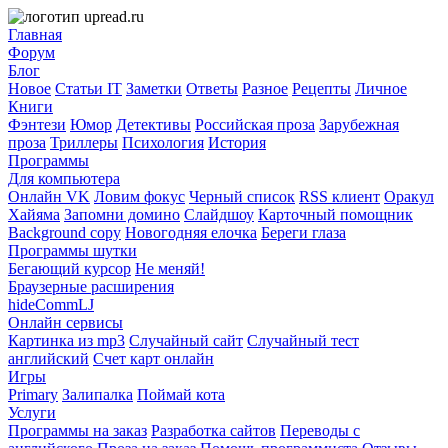
Главная
Форум
Блог
Новое
Статьи IT
Заметки
Ответы
Разное
Рецепты
Личное
Книги
Фэнтези
Юмор
Детективы
Российская проза
Зарубежная
проза
Триллеры
Психология
История
Программы
Для компьютера
Онлайн VK
Ловим фокус
Черный список
RSS клиент
Оракул
Хайяма
Запомни домино
Слайдшоу
Карточный помощник
Background copy
Новогодняя елочка
Береги глаза
Программы шутки
Бегающий курсор
Не меняй!
Браузерные расширения
hideCommLJ
Онлайн сервисы
Картинка из mp3
Случайный сайт
Случайный тест
английский
Счет карт онлайн
Игры
Primary
Залипалка
Поймай кота
Услуги
Программы на заказ
Разработка сайтов
Переводы с