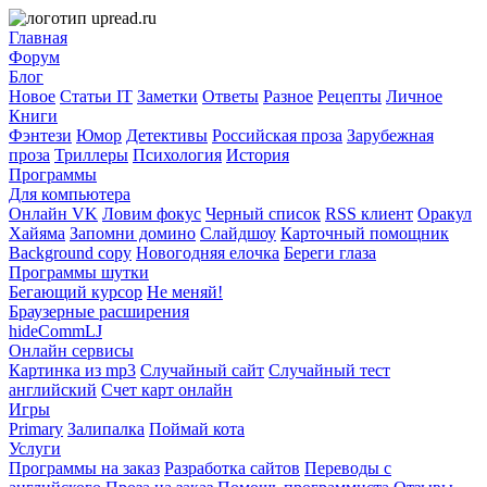
Главная
Форум
Блог
Новое
Статьи IT
Заметки
Ответы
Разное
Рецепты
Личное
Книги
Фэнтези
Юмор
Детективы
Российская проза
Зарубежная
проза
Триллеры
Психология
История
Программы
Для компьютера
Онлайн VK
Ловим фокус
Черный список
RSS клиент
Оракул
Хайяма
Запомни домино
Слайдшоу
Карточный помощник
Background copy
Новогодняя елочка
Береги глаза
Программы шутки
Бегающий курсор
Не меняй!
Браузерные расширения
hideCommLJ
Онлайн сервисы
Картинка из mp3
Случайный сайт
Случайный тест
английский
Счет карт онлайн
Игры
Primary
Залипалка
Поймай кота
Услуги
Программы на заказ
Разработка сайтов
Переводы с