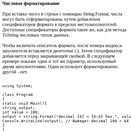
Числовое форматирование
При вставке чисел в строки с помощью String.Format, числа
могут быть отформатированы путем добавления
спецификаторов формата в пределах местозаполнителей.
Доступные спецификаторы формата такие же, как для метода
ToString числовых типов данных.
Чтобы включить описатель формата, после номера индекса-
заполнителя вставляется двоеточие (:). Затем спецификатор
добавляется перед закрывающей скобкой. В следующем
примере показан один и тот же параметр, используемый
двумя заполнителями. Один использует форматирование,
другой - нет.
using System;

class Program

{

static void Main(){

string output;

int value = 100;

output = string.Format("decimal {0} = {0:X} hex.", valu
Console.WriteLine(output); // Выведет decimal 100 = 64 
}
