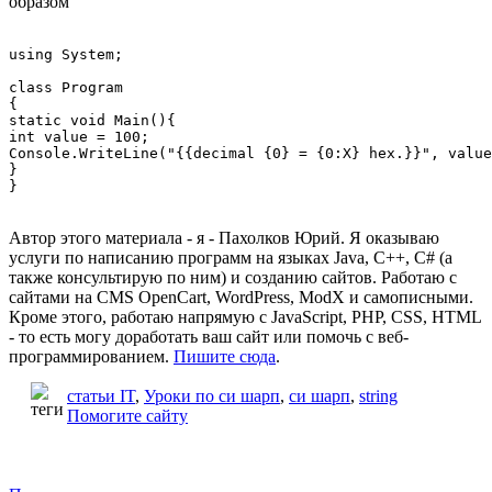
образом
using System;

class Program

{

static void Main(){

int value = 100;

Console.WriteLine("{{decimal {0} = {0:X} hex.}}", value
}

Автор этого материала - я - Пахолков Юрий. Я оказываю
услуги по написанию программ на языках Java, C++, C# (а
также консультирую по ним) и созданию сайтов. Работаю с
сайтами на CMS OpenCart, WordPress, ModX и самописными.
Кроме этого, работаю напрямую с JavaScript, PHP, CSS, HTML
- то есть могу доработать ваш сайт или помочь с веб-
программированием.
Пишите сюда
.
статьи IT
,
Уроки по си шарп
,
си шарп
,
string
Помогите сайту