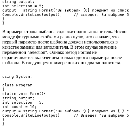
string output;

int selection = 5;

output = string.Format("Вы выбрали {0} предмет из списк
Console.WriteLine(output);     // выведет: Вы выбрали 5
}

В примере строка шаблона содержит один заполнитель. Число
между фигурными скобками равно нулю, что означает, что
первый параметр после шаблона должен использоваться в
качестве замены для заполнителя. В этом случае значение
переменной "selection". Однако метод Format не
ограничивается включением только одного параметра после
шаблона. В следующем примере показаны два заполнителя.
using System;

class Program

{

static void Main(){

string output;

int selection = 5;

int count = 10;

output = string.Format("Вы выбрали {0} предмет из {1}."
Console.WriteLine(output);     // Выведет "Вы выбрали 5
}
