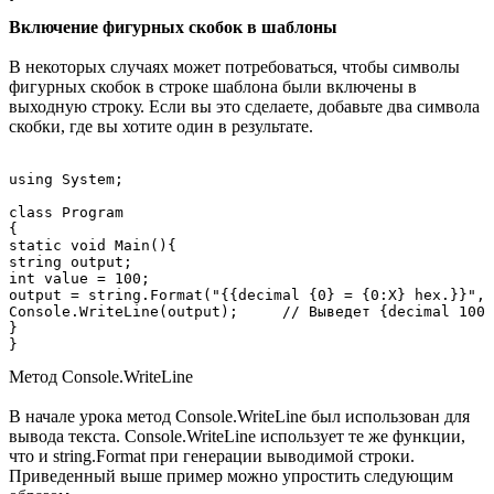
Включение фигурных скобок в шаблоны
В некоторых случаях может потребоваться, чтобы символы
фигурных скобок в строке шаблона были включены в
выходную строку. Если вы это сделаете, добавьте два символа
скобки, где вы хотите один в результате.
using System;

class Program

{

static void Main(){

string output;

int value = 100;

output = string.Format("{{decimal {0} = {0:X} hex.}}", 
Console.WriteLine(output);     // Выведет {decimal 100 
}

Метод Console.WriteLine
В начале урока метод Console.WriteLine был использован для
вывода текста. Console.WriteLine использует те же функции,
что и string.Format при генерации выводимой строки.
Приведенный выше пример можно упростить следующим