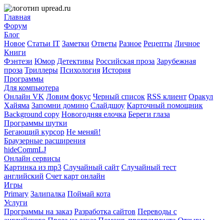
Главная
Форум
Блог
Новое
Статьи IT
Заметки
Ответы
Разное
Рецепты
Личное
Книги
Фэнтези
Юмор
Детективы
Российская проза
Зарубежная
проза
Триллеры
Психология
История
Программы
Для компьютера
Онлайн VK
Ловим фокус
Черный список
RSS клиент
Оракул
Хайяма
Запомни домино
Слайдшоу
Карточный помощник
Background copy
Новогодняя елочка
Береги глаза
Программы шутки
Бегающий курсор
Не меняй!
Браузерные расширения
hideCommLJ
Онлайн сервисы
Картинка из mp3
Случайный сайт
Случайный тест
английский
Счет карт онлайн
Игры
Primary
Залипалка
Поймай кота
Услуги
Программы на заказ
Разработка сайтов
Переводы с