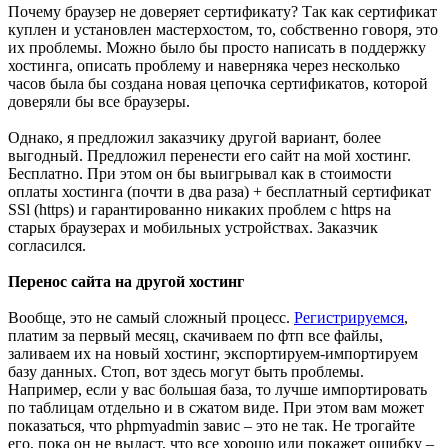
Почему браузер не доверяет сертификату? Так как сертификат
куплен и установлен мастерхостом, то, собственно говоря, это
их проблемы. Можно было бы просто написать в поддержку
хостинга, описать проблему и наверняка через несколько
часов была бы создана новая цепочка сертификатов, которой
доверяли бы все браузеры.
Однако, я предложил заказчику другой вариант, более
выгодный. Предложил перенести его сайт на мой хостинг.
Бесплатно. При этом он бы выигрывал как в стоимости
оплаты хостинга (почти в два раза) + бесплатный сертификат
SSl (https) и гарантированно никаких проблем с https на
старых браузерах и мобильных устройствах. Заказчик
согласился.
Перенос сайта на другой хостинг
Вообще, это не самый сложный процесс.
Регистрируемся
,
платим за первый месяц, скачиваем по фтп все файлы,
заливаем их на новый хостинг, экспортируем-импортируем
базу данных. Стоп, вот здесь могут быть проблемы.
Например, если у вас большая база, то лучше импортировать
по таблицам отдельно и в сжатом виде. При этом вам может
показаться, что phpmyadmin завис – это не так. Не трогайте
его, пока он не выдаст, что все хорошо или покажет ошибку –