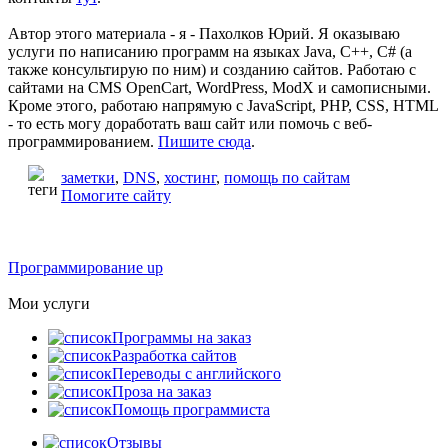
Автор этого материала - я - Пахолков Юрий. Я оказываю
услуги по написанию программ на языках Java, C++, C# (а
также консультирую по ним) и созданию сайтов. Работаю с
сайтами на CMS OpenCart, WordPress, ModX и самописными.
Кроме этого, работаю напрямую с JavaScript, PHP, CSS, HTML
- то есть могу доработать ваш сайт или помочь с веб-
программированием.
Пишите сюда
.
заметки
,
DNS
,
хостинг
,
помощь по сайтам
Помогите сайту
Программирование up
Мои услуги
Программы на заказ
Разработка сайтов
Переводы с английского
Проза на заказ
Помощь программиста
Отзывы