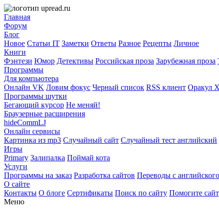
Главная
Форум
Блог
Новое
Статьи IT
Заметки
Ответы
Разное
Рецепты
Личное
Книги
Фэнтези
Юмор
Детективы
Российская проза
Зарубежная проза
Программы
Для компьютера
Онлайн VK
Ловим фокус
Черный список
RSS клиент
Оракул 
Программы шутки
Бегающий курсор
Не меняй!
Браузерные расширения
hideCommLJ
Онлайн сервисы
Картинка из mp3
Случайный сайт
Случайный тест английский
Игры
Primary
Залипалка
Поймай кота
Услуги
Программы на заказ
Разработка сайтов
Переводы с английског
О сайте
Контакты
О блоге
Сертификаты
Поиск по сайту
Помогите сай
Меню