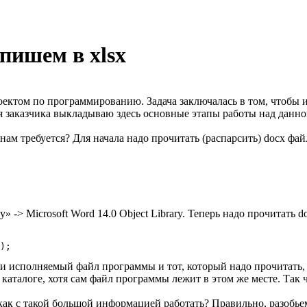
пишем в xlsx
ктом по программированию. Задача заключалась в том, чтобы изв
ния заказчика выкладываю здесь основные этапы работы над данн
нам требуется? Для начала надо прочитать (распарсить) docx фа
 -> Microsoft Word 14.0 Object Library. Теперь надо прочитать d
ли исполняемый файл программы и тот, который надо прочитать, л
аталоге, хотя сам файл программы лежит в этом же месте. Так чт
как с такой большой информацией работать? Правильно, разобьем