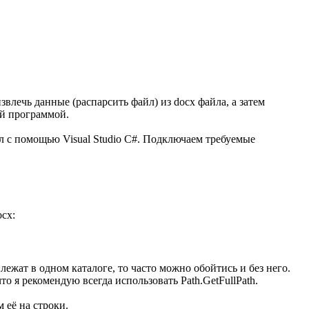
лечь данные (распарсить файл) из docx файла, а затем
ой программой.
йл с помощью Visual Studio C#. Подключаем требуемые
ocx:
ежат в одном каталоге, то часто можно обойтись и без него.
о я рекомендую всегда использовать Path.GetFullPath.
 её на строки.