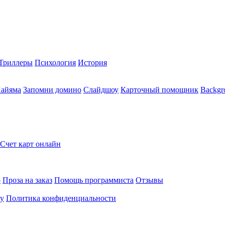
Триллеры
Психология
История
Хайяма
Запомни домино
Слайдшоу
Карточный помощник
Backgr
Счет карт онлайн
о
Проза на заказ
Помощь программиста
Отзывы
ту
Политика конфиденциальности