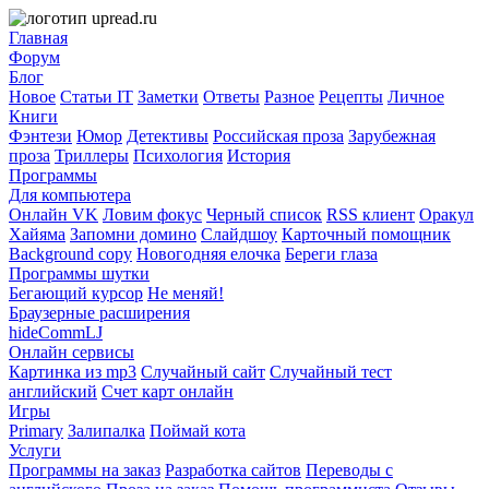
Главная
Форум
Блог
Новое
Статьи IT
Заметки
Ответы
Разное
Рецепты
Личное
Книги
Фэнтези
Юмор
Детективы
Российская проза
Зарубежная
проза
Триллеры
Психология
История
Программы
Для компьютера
Онлайн VK
Ловим фокус
Черный список
RSS клиент
Оракул
Хайяма
Запомни домино
Слайдшоу
Карточный помощник
Background copy
Новогодняя елочка
Береги глаза
Программы шутки
Бегающий курсор
Не меняй!
Браузерные расширения
hideCommLJ
Онлайн сервисы
Картинка из mp3
Случайный сайт
Случайный тест
английский
Счет карт онлайн
Игры
Primary
Залипалка
Поймай кота
Услуги
Программы на заказ
Разработка сайтов
Переводы с