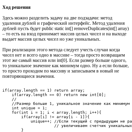
Ход решения
Здесь можно разделить задачу на две подзадачи: метод
удаления дублей и графический интерфейс. Метод удаления
дублей пусть будет public static int[] removeDuplicates(int[] array)
– то есть на вход принимает массив целых чисел и на выходе
выдает массив целых чисел но уже уникальных.
При реализации этого метода следует учесть случаи когда
чисел нет и всего одно в массиве – тогда просто возвращаем
этот же самый массив или int[0]. Если размер больше одного,
то уникальное значение как минимум одно. Ну а если больше,
то просто проходим по массиву и записываем в новый не
повторяющиеся значения.
if(array.length == 1) return array;

    if(array.length == 0) return new int[0];

    //

    //Размер больше 1, уникальное значение как минимум 
    int unique = 1;

    for(int i = 1; i < array.length; i++){

        if(array[i] != array[i - 1]){

            unique++; //Если текущий с предыдущим не ра
                      // увеличиваем счетчик уникальных
        }
