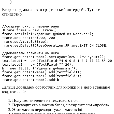
Вторая подзадача – это графический интерфейс. Тут все
стандартно.
//создаем окно с параметрами

JFrame frame = new JFrame();	

frame.setTitle("Удаление дублей из массива");

frame.setLocation(200, 200);

frame.setVisible(true);

frame.setDefaultCloseOperation(JFrame.EXIT_ON_CLOSE);

//добавляем элементы на него

frame.getContentPane().setLayout(new FlowLayout());

textfield1 = new JTextField("4 9 9 8 1 4 7 11 11 5",20)
textfield2 = new JTextField("",20);

b = new JButton("Удалить дубликаты");

frame.getContentPane().add(textfield1);

frame.getContentPane().add(textfield2);

Дальше добавляем обработчик для кнопки и в него вставляем
код, который:
Получает значение из текстового поля
Переводит его в массив String с разделителем «пробел»
Этот массив переводит уже в массив int