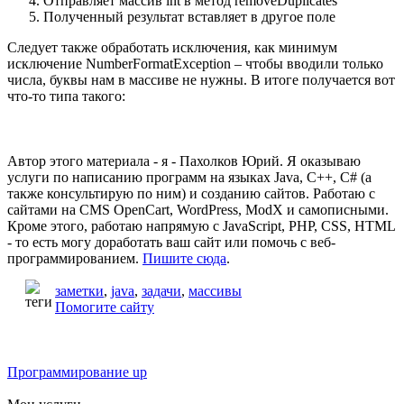
Отправляет массив int в метод removeDuplicates
Полученный результат вставляет в другое поле
Следует также обработать исключения, как минимум
исключение NumberFormatException – чтобы вводили только
числа, буквы нам в массиве не нужны. В итоге получается вот
что-то типа такого:
Автор этого материала - я - Пахолков Юрий. Я оказываю
услуги по написанию программ на языках Java, C++, C# (а
также консультирую по ним) и созданию сайтов. Работаю с
сайтами на CMS OpenCart, WordPress, ModX и самописными.
Кроме этого, работаю напрямую с JavaScript, PHP, CSS, HTML
- то есть могу доработать ваш сайт или помочь с веб-
программированием.
Пишите сюда
.
заметки
,
java
,
задачи
,
массивы
Помогите сайту
Программирование up