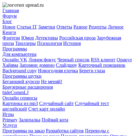
Главная
Форум
Блог
Новое
Статьи IT
Заметки
Ответы
Разное
Рецепты
Личное
Книги
Фэнтези
Юмор
Детективы
Российская проза
Зарубежная
проза
Триллеры
Психология
История
Программы
Для компьютера
Онлайн VK
Ловим фокус
Черный список
RSS клиент
Оракул
Хайяма
Запомни домино
Слайдшоу
Карточный помощник
Background copy
Новогодняя елочка
Береги глаза
Программы шутки
Бегающий курсор
Не меняй!
Браузерные расширения
hideCommLJ
Онлайн сервисы
Картинка из mp3
Случайный сайт
Случайный тест
английский
Счет карт онлайн
Игры
Primary
Залипалка
Поймай кота
Услуги
Программы на заказ
Разработка сайтов
Переводы с