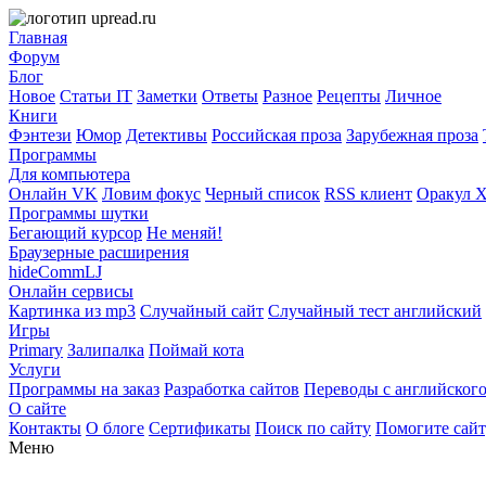
Главная
Форум
Блог
Новое
Статьи IT
Заметки
Ответы
Разное
Рецепты
Личное
Книги
Фэнтези
Юмор
Детективы
Российская проза
Зарубежная проза
Программы
Для компьютера
Онлайн VK
Ловим фокус
Черный список
RSS клиент
Оракул 
Программы шутки
Бегающий курсор
Не меняй!
Браузерные расширения
hideCommLJ
Онлайн сервисы
Картинка из mp3
Случайный сайт
Случайный тест английский
Игры
Primary
Залипалка
Поймай кота
Услуги
Программы на заказ
Разработка сайтов
Переводы с английског
О сайте
Контакты
О блоге
Сертификаты
Поиск по сайту
Помогите сай
Меню