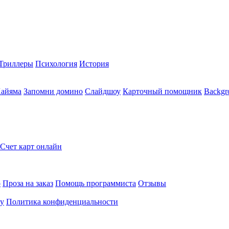
Триллеры
Психология
История
Хайяма
Запомни домино
Слайдшоу
Карточный помощник
Backgr
Счет карт онлайн
о
Проза на заказ
Помощь программиста
Отзывы
ту
Политика конфиденциальности