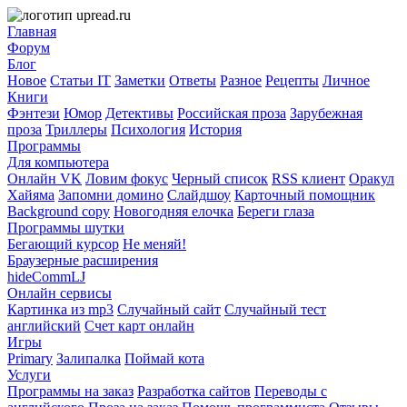
Главная
Форум
Блог
Новое
Статьи IT
Заметки
Ответы
Разное
Рецепты
Личное
Книги
Фэнтези
Юмор
Детективы
Российская проза
Зарубежная
проза
Триллеры
Психология
История
Программы
Для компьютера
Онлайн VK
Ловим фокус
Черный список
RSS клиент
Оракул
Хайяма
Запомни домино
Слайдшоу
Карточный помощник
Background copy
Новогодняя елочка
Береги глаза
Программы шутки
Бегающий курсор
Не меняй!
Браузерные расширения
hideCommLJ
Онлайн сервисы
Картинка из mp3
Случайный сайт
Случайный тест
английский
Счет карт онлайн
Игры
Primary
Залипалка
Поймай кота
Услуги
Программы на заказ
Разработка сайтов
Переводы с