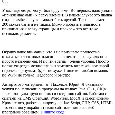
У вас параметры могут быть другими. Во-первых, надо узнать
«приклеиваемый» к верху элемент. В нашем случае это шапка
с ид – masthead – у вас может быть другой. Также параметр
200 может быть и не таким. Можно добавить плавность
прилипания к верху страницы и прочее – это все тоже
несложно делается.
Обращу ваше внимание, что я не призываю полностью
отказаться от готовых плагинов – в некоторых случаях они
просто незаменимы. И почти всегда – очень удобны. Просто
не так уж редко можно плагин заменить вот такой вот парой
строчек, а результат будет не хуже. Пишите – любая помощь
по WP и не только. Недорого и быстро.
Автор этого материала - я - Пахолков Юрий. Я оказываю
услуги по написанию программ на языках Java, C++, C# (а
также консультирую по ним) и созданию сайтов. Работаю с
сайтами на CMS OpenCart, WordPress, ModX и самописными.
Кроме этого, работаю напрямую с JavaScript, PHP, CSS, HTML
- то есть могу доработать ваш сайт или помочь с веб-
программированием.
Пишите сюда
.