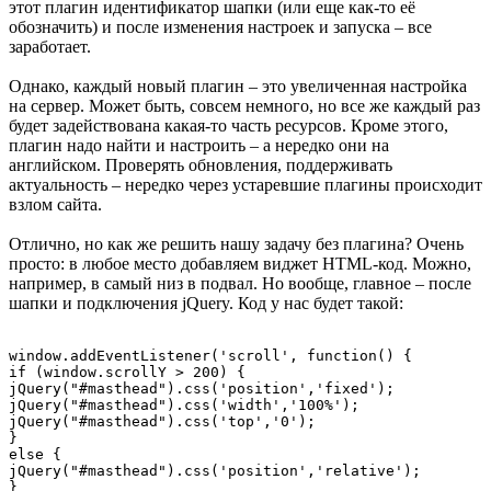
этот плагин идентификатор шапки (или еще как-то её
обозначить) и после изменения настроек и запуска – все
заработает.
Однако, каждый новый плагин – это увеличенная настройка
на сервер. Может быть, совсем немного, но все же каждый раз
будет задействована какая-то часть ресурсов. Кроме этого,
плагин надо найти и настроить – а нередко они на
английском. Проверять обновления, поддерживать
актуальность – нередко через устаревшие плагины происходит
взлом сайта.
Отлично, но как же решить нашу задачу без плагина? Очень
просто: в любое место добавляем виджет HTML-код. Можно,
например, в самый низ в подвал. Но вообще, главное – после
шапки и подключения jQuery. Код у нас будет такой:
window.addEventListener('scroll', function() {

if (window.scrollY > 200) {

jQuery("#masthead").css('position','fixed');

jQuery("#masthead").css('width','100%');

jQuery("#masthead").css('top','0');

}

else {

jQuery("#masthead").css('position','relative');

}		
