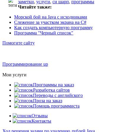
заметки
,
услуги
,
си шарп
,
программы
Читайте также:
Морской бой на Java с исходниками
Слежение за участком экрана на C#
Как создать компьютерную программу
Программа "Черный список"
Помогите сайту
Программирование up
Мои услуги
Программы на заказ
Разработка сайтов
Переводы с английского
Проза на заказ
Помощь программиста
Отзывы
Контакты
Ход решения задачи по удалению дублей Java