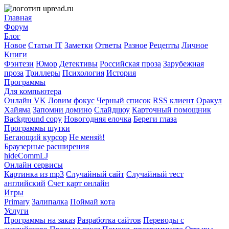
Главная
Форум
Блог
Новое
Статьи IT
Заметки
Ответы
Разное
Рецепты
Личное
Книги
Фэнтези
Юмор
Детективы
Российская проза
Зарубежная
проза
Триллеры
Психология
История
Программы
Для компьютера
Онлайн VK
Ловим фокус
Черный список
RSS клиент
Оракул
Хайяма
Запомни домино
Слайдшоу
Карточный помощник
Background copy
Новогодняя елочка
Береги глаза
Программы шутки
Бегающий курсор
Не меняй!
Браузерные расширения
hideCommLJ
Онлайн сервисы
Картинка из mp3
Случайный сайт
Случайный тест
английский
Счет карт онлайн
Игры
Primary
Залипалка
Поймай кота
Услуги
Программы на заказ
Разработка сайтов
Переводы с