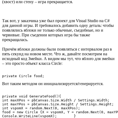
(хвост) или стену – игра прекращается.
Так вот, у заказчика уже был проект для Visual Studio на C#
для данной игры. И требовалось добавить одну деталь: чтобы
появлялись яблоки не только обычные, съедобные, но и
червивые. При съедении которых игра бы также
прекращалась.
Причём яблоки должны были появляться с интервалом раз в
пять секунд на новом месте. Что ж, давайте посмотрим на
исходный код Змейки. А видим мы тут, что яблоrо для змейки
– это просто объект класса Circle:
private Circle food;
Вот таким методом он инициализируется/генерируется.
private void GenerateFood(){

int maxXPos = pbCanvas.Size.Width / Settings.Width;

int maxYPos = pbCanvas.Size.Height / Settings.Height;

int vspomX = random.Next(0, maxXPos);

food = new Circle {X = vspomX, Y = random.Next(0, maxYP
Console.WriteLine(vspomX);        }