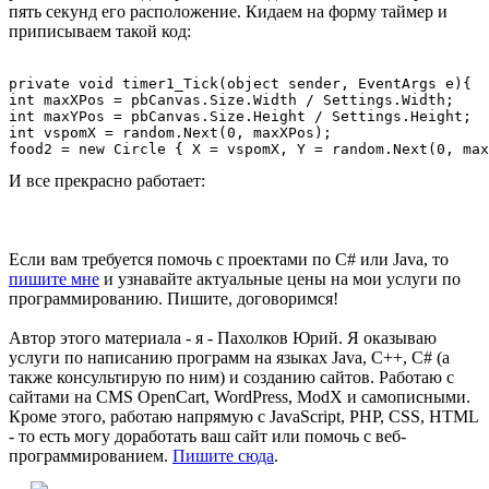
пять секунд его расположение. Кидаем на форму таймер и
приписываем такой код:
private void timer1_Tick(object sender, EventArgs e){

int maxXPos = pbCanvas.Size.Width / Settings.Width;

int maxYPos = pbCanvas.Size.Height / Settings.Height;

int vspomX = random.Next(0, maxXPos);

food2 = new Circle { X = vspomX, Y = random.Next(0, max
И все прекрасно работает:
Если вам требуется помочь с проектами по C# или Java, то
пишите мне
и узнавайте актуальные цены на мои услуги по
программированию. Пишите, договоримся!
Автор этого материала - я - Пахолков Юрий. Я оказываю
услуги по написанию программ на языках Java, C++, C# (а
также консультирую по ним) и созданию сайтов. Работаю с
сайтами на CMS OpenCart, WordPress, ModX и самописными.
Кроме этого, работаю напрямую с JavaScript, PHP, CSS, HTML
- то есть могу доработать ваш сайт или помочь с веб-
программированием.
Пишите сюда
.