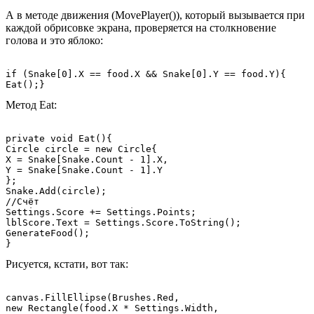
А в методе движения (MovePlayer()), который вызывается при
каждой обрисовке экрана, проверяется на столкновение
голова и это яблоко:
if (Snake[0].X == food.X && Snake[0].Y == food.Y){

Eat();}
Метод Eat:
private void Eat(){

Circle circle = new Circle{

X = Snake[Snake.Count - 1].X,

Y = Snake[Snake.Count - 1].Y

};

Snake.Add(circle);

//Счёт

Settings.Score += Settings.Points;

lblScore.Text = Settings.Score.ToString();

GenerateFood();

}
Рисуется, кстати, вот так:
canvas.FillEllipse(Brushes.Red,

new Rectangle(food.X * Settings.Width,
