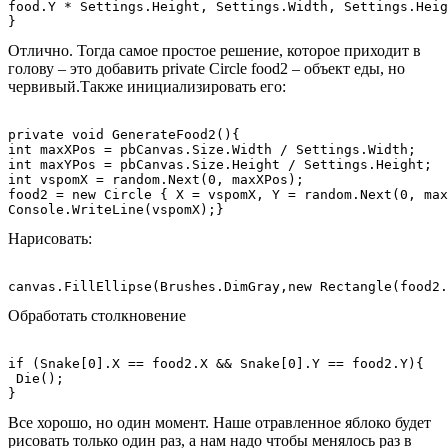
food.Y * Settings.Height, Settings.Width, Settings.Heig
}
Отлично. Тогда самое простое решение, которое приходит в
голову – это добавить private Circle food2 – объект еды, но
червивый.Также инициализировать его:
private void GenerateFood2(){

int maxXPos = pbCanvas.Size.Width / Settings.Width;

int maxYPos = pbCanvas.Size.Height / Settings.Height;

int vspomX = random.Next(0, maxXPos);

food2 = new Circle { X = vspomX, Y = random.Next(0, max
Console.WriteLine(vspomX);}
Нарисовать:
canvas.FillEllipse(Brushes.DimGray,new Rectangle(food2.
Обработать столкновение
if (Snake[0].X == food2.X && Snake[0].Y == food2.Y){

 Die();

}
Все хорошо, но один момент. Наше отравленное яблоко будет
рисовать только один раз, а нам надо чтобы менялось раз в