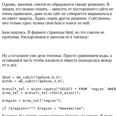
Однако, заказчик совсем не обрадовался такому решению. В
общем, его можно понять – зависеть от постороннего сайта не
очень правильно, даже если сайт не собирается закрываться и
не имеет защиты. Ладно, ищем другое решение. Собственно,
оно только одно: нужна своя база и поиск по ней.
База нашлась. В формате страницы html, но это совсем не
проблема. Распарсиваем и заносим её в таблицу:
Ну а остальное уже дело техники. Просто сравниваем коды, а
оставшаяся часть чтобы входила в емкость (находилась между
от и до):
$kod = mb_substr($phone,0,3);

$otdo = mb_substr($phone,3,9);

$result_tel = $conn->query("SELECT * FROM `region` WHER
$row_tel = $result_tel->fetch_assoc();

$region = $row_tel["region"];

Казалось бы, теперь задача решена. Однако, не совсем. В поле