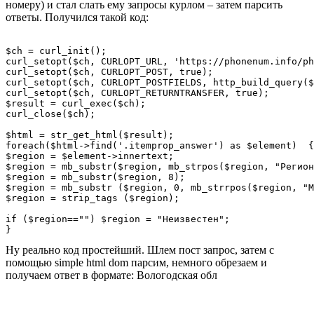
номеру) и стал слать ему запросы курлом – затем парсить
ответы. Получился такой код:
$ch = curl_init();

curl_setopt($ch, CURLOPT_URL, 'https://phonenum.info/ph
curl_setopt($ch, CURLOPT_POST, true);

curl_setopt($ch, CURLOPT_POSTFIELDS, http_build_query($
curl_setopt($ch, CURLOPT_RETURNTRANSFER, true);

$result = curl_exec($ch);

curl_close($ch);

$html = str_get_html($result);

foreach($html->find('.itemprop_answer') as $element)  {

$region = $element->innertext;

$region = mb_substr($region, mb_strpos($region, "Регион
$region = mb_substr($region, 8);

$region = mb_substr ($region, 0, mb_strrpos($region, "М
$region = strip_tags ($region);

if ($region=="") $region = "Неизвестен";

Ну реально код простейший. Шлем пост запрос, затем с
помощью simple html dom парсим, немного обрезаем и
получаем ответ в формате: Вологодская обл