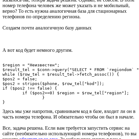
номер телефона человек же может указать и не мобильный,
верно? То есть нужна аналогичная база для стационарных
телефонов по определению региона.
Создаем почти аналогичную базу данных
А вот код будет немного другим.
$region = "Неизвестен";

$result_tel = $conn->query("SELECT * FROM `regiondom` "
while ($row_tel = $result_tel->fetch_assoc()) {

$pos2 = false;

$pos2 = stripos($phone, $row_tel["kod"]);

if ($pos2 !== false) {

	if ($pos2==0) $region = $row_tel["region"];

		}

Здесь мы уже напротив, сравниваем код в базе, входит ли он в
часть номера телефона. И обязательно чтобы он был в начале.
Все, задача решена. Если вам требуется запустить сервис на
сайте (необязательно использующий номера телефонов), то вы