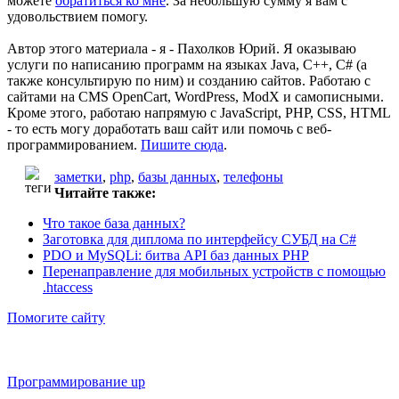
можете
обратиться ко мне
. За небольшую сумму я вам с
удовольствием помогу.
Автор этого материала - я - Пахолков Юрий. Я оказываю
услуги по написанию программ на языках Java, C++, C# (а
также консультирую по ним) и созданию сайтов. Работаю с
сайтами на CMS OpenCart, WordPress, ModX и самописными.
Кроме этого, работаю напрямую с JavaScript, PHP, CSS, HTML
- то есть могу доработать ваш сайт или помочь с веб-
программированием.
Пишите сюда
.
заметки
,
php
,
базы данных
,
телефоны
Читайте также:
Что такое база данных?
Заготовка для диплома по интерфейсу СУБД на C#
PDO и MySQLi: битва API баз данных PHP
Перенаправление для мобильных устройств с помощью
.htaccess
Помогите сайту
Программирование up