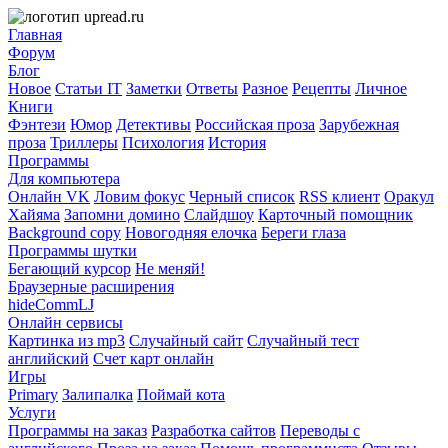
Главная
Форум
Блог
Новое
Статьи IT
Заметки
Ответы
Разное
Рецепты
Личное
Книги
Фэнтези
Юмор
Детективы
Российская проза
Зарубежная
проза
Триллеры
Психология
История
Программы
Для компьютера
Онлайн VK
Ловим фокус
Черный список
RSS клиент
Оракул
Хайяма
Запомни домино
Слайдшоу
Карточный помощник
Background copy
Новогодняя елочка
Береги глаза
Программы шутки
Бегающий курсор
Не меняй!
Браузерные расширения
hideCommLJ
Онлайн сервисы
Картинка из mp3
Случайный сайт
Случайный тест
английский
Счет карт онлайн
Игры
Primary
Залипалка
Поймай кота
Услуги
Программы на заказ
Разработка сайтов
Переводы с