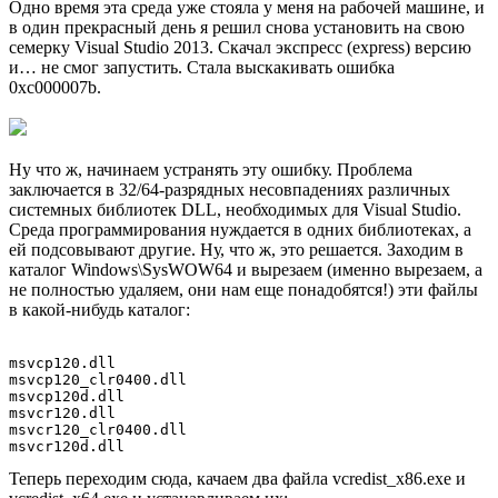
Одно время эта среда уже стояла у меня на рабочей машине, и
в один прекрасный день я решил снова установить на свою
семерку Visual Studio 2013. Скачал экспресс (express) версию
и… не смог запустить. Стала выскакивать ошибка
0xc000007b.
Ну что ж, начинаем устранять эту ошибку. Проблема
заключается в 32/64-разрядных несовпадениях различных
системных библиотек DLL, необходимых для Visual Studio.
Среда программирования нуждается в одних библиотеках, а
ей подсовывают другие. Ну, что ж, это решается. Заходим в
каталог Windows\SysWOW64 и вырезаем (именно вырезаем, а
не полностью удаляем, они нам еще понадобятся!) эти файлы
в какой-нибудь каталог:
msvcp120.dll

msvcp120_clr0400.dll

msvcp120d.dll

msvcr120.dll

msvcr120_clr0400.dll

Теперь переходим
сюда
, качаем два файла vcredist_x86.exe и