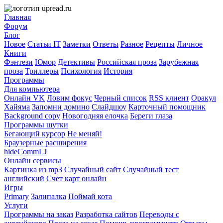
Главная
Форум
Блог
Новое
Статьи IT
Заметки
Ответы
Разное
Рецепты
Личное
Книги
Фэнтези
Юмор
Детективы
Российская проза
Зарубежная
проза
Триллеры
Психология
История
Программы
Для компьютера
Онлайн VK
Ловим фокус
Черный список
RSS клиент
Оракул
Хайяма
Запомни домино
Слайдшоу
Карточный помощник
Background copy
Новогодняя елочка
Береги глаза
Программы шутки
Бегающий курсор
Не меняй!
Браузерные расширения
hideCommLJ
Онлайн сервисы
Картинка из mp3
Случайный сайт
Случайный тест
английский
Счет карт онлайн
Игры
Primary
Залипалка
Поймай кота
Услуги
Программы на заказ
Разработка сайтов
Переводы с