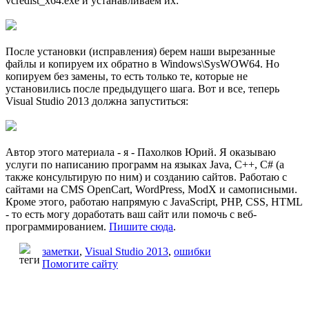
vcredist_x64.exe и устанавливаем их:
После установки (исправления) берем наши вырезанные
файлы и копируем их обратно в Windows\SysWOW64. Но
копируем без замены, то есть только те, которые не
установились после предыдущего шага. Вот и все, теперь
Visual Studio 2013 должна запуститься:
Автор этого материала - я - Пахолков Юрий. Я оказываю
услуги по написанию программ на языках Java, C++, C# (а
также консультирую по ним) и созданию сайтов. Работаю с
сайтами на CMS OpenCart, WordPress, ModX и самописными.
Кроме этого, работаю напрямую с JavaScript, PHP, CSS, HTML
- то есть могу доработать ваш сайт или помочь с веб-
программированием.
Пишите сюда
.
заметки
,
Visual Studio 2013
,
ошибки
Помогите сайту