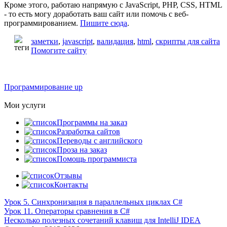
Кроме этого, работаю напрямую с JavaScript, PHP, CSS, HTML
- то есть могу доработать ваш сайт или помочь с веб-
программированием.
Пишите сюда
.
заметки
,
javascript
,
валидация
,
html
,
скрипты для сайта
Помогите сайту
Программирование up
Мои услуги
Программы на заказ
Разработка сайтов
Переводы с английского
Проза на заказ
Помощь программиста
Отзывы
Контакты
Урок 5. Синхронизация в параллельных циклах C#
Урок 11. Операторы сравнения в C#
Несколько полезных сочетаний клавиш для IntelliJ IDEA