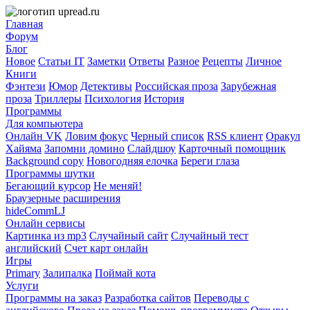
Главная
Форум
Блог
Новое
Статьи IT
Заметки
Ответы
Разное
Рецепты
Личное
Книги
Фэнтези
Юмор
Детективы
Российская проза
Зарубежная
проза
Триллеры
Психология
История
Программы
Для компьютера
Онлайн VK
Ловим фокус
Черный список
RSS клиент
Оракул
Хайяма
Запомни домино
Слайдшоу
Карточный помощник
Background copy
Новогодняя елочка
Береги глаза
Программы шутки
Бегающий курсор
Не меняй!
Браузерные расширения
hideCommLJ
Онлайн сервисы
Картинка из mp3
Случайный сайт
Случайный тест
английский
Счет карт онлайн
Игры
Primary
Залипалка
Поймай кота
Услуги
Программы на заказ
Разработка сайтов
Переводы с