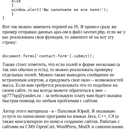
    else

    {

    window.alert('Вы заполнили не все поля!');

    }

Вот так можно заменить required на JS. Я привел сразу же
пример отправки данных ajax-ом в файл saveser.php, если же у
вас реализована своя функция, то замените её на вот эту
строку:
Также стоит отметить, что если полей в форме несколько (а
так оно обычно и есть), то можно реализовать проверку
отдельных полей. Можно также выводить сообщение не
встроенным алертом, а придумать свое окно – возможностей
масса. Если вам требуется реализовать что-то подобное на
своем сайте, то вы всегда можете обратиться к мне –
up777up@yandex.ru – за небольшую плату вам будет оказана
быстрая помощь по любым проблемам с сайтом.
Автор этого материала - я - Пахолков Юрий. Я оказываю
услуги по написанию программ на языках Java, C++, C# (а
также консультирую по ним) и созданию сайтов. Работаю с
сайтами на CMS OpenCart, WordPress, ModX и самописными.