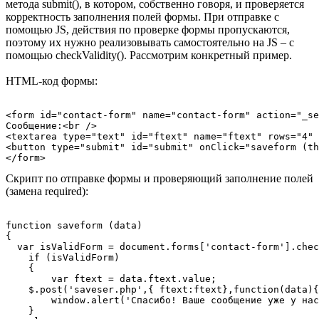
метода submit(), в котором, собственно говоря, и проверяется
корректность заполнения полей формы. При отправке с
помощью JS, действия по проверке формы пропускаются,
поэтому их нужно реализовывать самостоятельно на JS – с
помощью checkValidity(). Рассмотрим конкретный пример.
HTML-код формы:
<form id="contact-form" name="contact-form" action="_se
Сообщение:<br />

<textarea type="text" id="ftext" name="ftext" rows="4" 
<button type="submit" id="submit" onClick="saveform (th
Скрипт по отправке формы и проверяющий заполнение полей
(замена required):
function saveform (data)

{

  var isValidForm = document.forms['contact-form'].chec
    if (isValidForm)

    {

	var ftext = data.ftext.value;

    $.post('saveser.php',{ ftext:ftext},function(data){ 
	window.alert('Спасибо! Ваше сообщение уже у нас в ящике!');

    }
