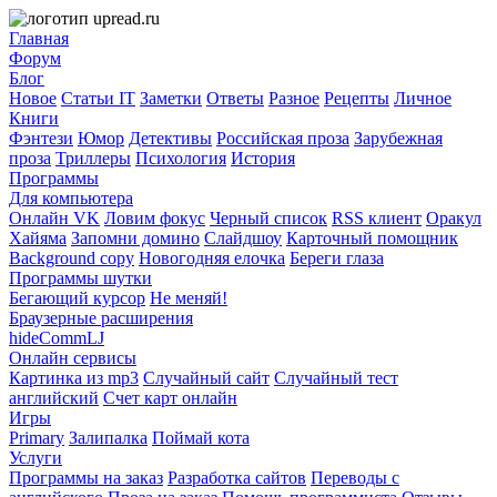
Главная
Форум
Блог
Новое
Статьи IT
Заметки
Ответы
Разное
Рецепты
Личное
Книги
Фэнтези
Юмор
Детективы
Российская проза
Зарубежная
проза
Триллеры
Психология
История
Программы
Для компьютера
Онлайн VK
Ловим фокус
Черный список
RSS клиент
Оракул
Хайяма
Запомни домино
Слайдшоу
Карточный помощник
Background copy
Новогодняя елочка
Береги глаза
Программы шутки
Бегающий курсор
Не меняй!
Браузерные расширения
hideCommLJ
Онлайн сервисы
Картинка из mp3
Случайный сайт
Случайный тест
английский
Счет карт онлайн
Игры
Primary
Залипалка
Поймай кота
Услуги
Программы на заказ
Разработка сайтов
Переводы с