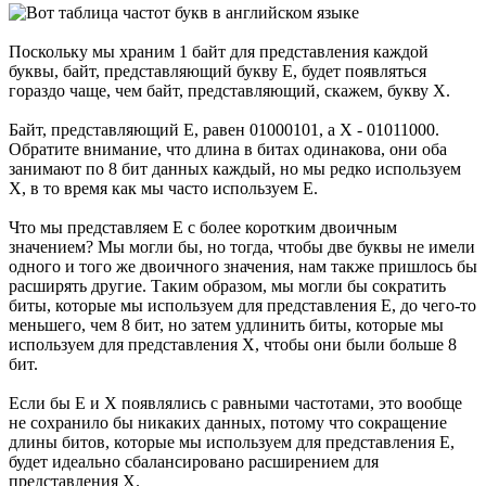
Поскольку мы храним 1 байт для представления каждой
буквы, байт, представляющий букву E, будет появляться
гораздо чаще, чем байт, представляющий, скажем, букву X.
Байт, представляющий E, равен 01000101, а X - 01011000.
Обратите внимание, что длина в битах одинакова, они оба
занимают по 8 бит данных каждый, но мы редко используем
X, в то время как мы часто используем E.
Что мы представляем E с более коротким двоичным
значением? Мы могли бы, но тогда, чтобы две буквы не имели
одного и того же двоичного значения, нам также пришлось бы
расширять другие. Таким образом, мы могли бы сократить
биты, которые мы используем для представления E, до чего-то
меньшего, чем 8 бит, но затем удлинить биты, которые мы
используем для представления X, чтобы они были больше 8
бит.
Если бы E и X появлялись с равными частотами, это вообще
не сохранило бы никаких данных, потому что сокращение
длины битов, которые мы используем для представления E,
будет идеально сбалансировано расширением для
представления X.