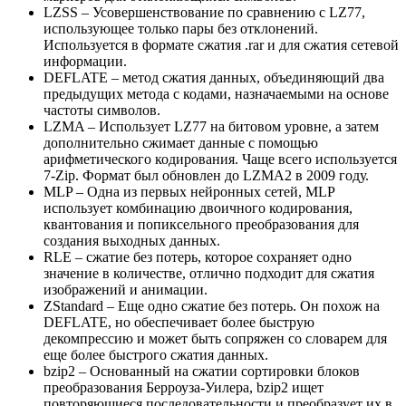
LZSS – Усовершенствование по сравнению с LZ77,
использующее только пары без отклонений.
Используется в формате сжатия .rar и для сжатия сетевой
информации.
DEFLATE – метод сжатия данных, объединяющий два
предыдущих метода с кодами, назначаемыми на основе
частоты символов.
LZMA – Использует LZ77 на битовом уровне, а затем
дополнительно сжимает данные с помощью
арифметического кодирования. Чаще всего используется
7-Zip. Формат был обновлен до LZMA2 в 2009 году.
MLP – Одна из первых нейронных сетей, MLP
использует комбинацию двоичного кодирования,
квантования и попиксельного преобразования для
создания выходных данных.
RLE – сжатие без потерь, которое сохраняет одно
значение в количестве, отлично подходит для сжатия
изображений и анимации.
ZStandard – Еще одно сжатие без потерь. Он похож на
DEFLATE, но обеспечивает более быструю
декомпрессию и может быть сопряжен со словарем для
еще более быстрого сжатия данных.
bzip2 – Основанный на сжатии сортировки блоков
преобразования Берроуза-Уилера, bzip2 ищет
повторяющиеся последовательности и преобразует их в