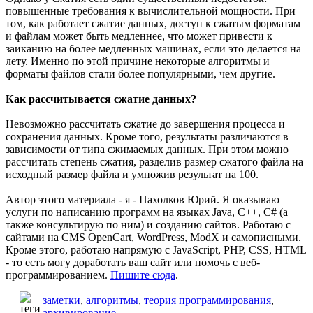
повышенные требования к вычислительной мощности. При
том, как работает сжатие данных, доступ к сжатым форматам
и файлам может быть медленнее, что может привести к
заиканию на более медленных машинах, если это делается на
лету. Именно по этой причине некоторые алгоритмы и
форматы файлов стали более популярными, чем другие.
Как рассчитывается сжатие данных?
Невозможно рассчитать сжатие до завершения процесса и
сохранения данных. Кроме того, результаты различаются в
зависимости от типа сжимаемых данных. При этом можно
рассчитать степень сжатия, разделив размер сжатого файла на
исходный размер файла и умножив результат на 100.
Автор этого материала - я - Пахолков Юрий. Я оказываю
услуги по написанию программ на языках Java, C++, C# (а
также консультирую по ним) и созданию сайтов. Работаю с
сайтами на CMS OpenCart, WordPress, ModX и самописными.
Кроме этого, работаю напрямую с JavaScript, PHP, CSS, HTML
- то есть могу доработать ваш сайт или помочь с веб-
программированием.
Пишите сюда
.
заметки
,
алгоритмы
,
теория программирования
,
архивирование