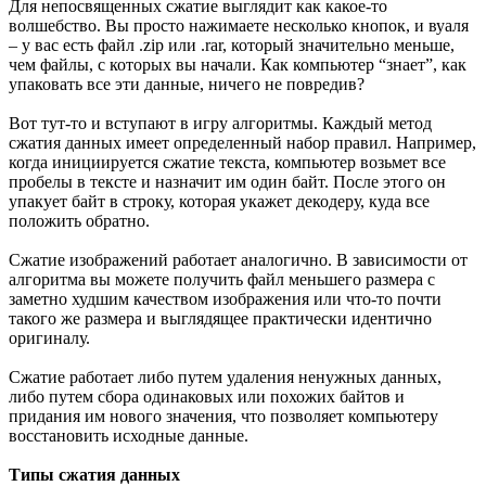
Для непосвященных сжатие выглядит как какое-то
волшебство. Вы просто нажимаете несколько кнопок, и вуаля
– у вас есть файл .zip или .rar, который значительно меньше,
чем файлы, с которых вы начали. Как компьютер “знает”, как
упаковать все эти данные, ничего не повредив?
Вот тут-то и вступают в игру алгоритмы. Каждый метод
сжатия данных имеет определенный набор правил. Например,
когда инициируется сжатие текста, компьютер возьмет все
пробелы в тексте и назначит им один байт. После этого он
упакует байт в строку, которая укажет декодеру, куда все
положить обратно.
Сжатие изображений работает аналогично. В зависимости от
алгоритма вы можете получить файл меньшего размера с
заметно худшим качеством изображения или что-то почти
такого же размера и выглядящее практически идентично
оригиналу.
Сжатие работает либо путем удаления ненужных данных,
либо путем сбора одинаковых или похожих байтов и
придания им нового значения, что позволяет компьютеру
восстановить исходные данные.
Типы сжатия данных