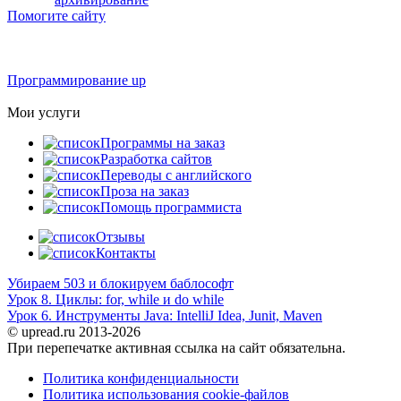
Помогите сайту
Программирование up
Мои услуги
Программы на заказ
Разработка сайтов
Переводы с английского
Проза на заказ
Помощь программиста
Отзывы
Контакты
Убираем 503 и блокируем баблософт
Урок 8. Циклы: for, while и do while
Урок 6. Инструменты Java: IntelliJ Idea, Junit, Maven
© upread.ru 2013-2026
При перепечатке активная ссылка на сайт обязательна.
Политика конфиденциальности
Политика использования cookie-файлов