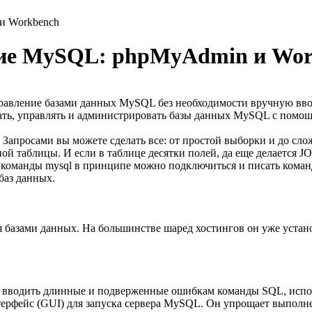
и Workbench
ние MySQL: phpMyAdmin и Wor
авление базами данных MySQL без необходимости вручную вво
ть, управлять и администрировать базы данных MySQL с помощ
апросами вы можете сделать все: от простой выборки и до сло
й таблицы. И если в таблице десятки полей, да еще делается JO
и команды mysql в принципе можно подключиться и писать команд
баз данных.
я базами данных. На большинстве шаред хостингов он уже уста
т вводить длинные и подверженные ошибкам команды SQL, испол
рфейс (GUI) для запуска сервера MySQL. Он упрощает выполнен