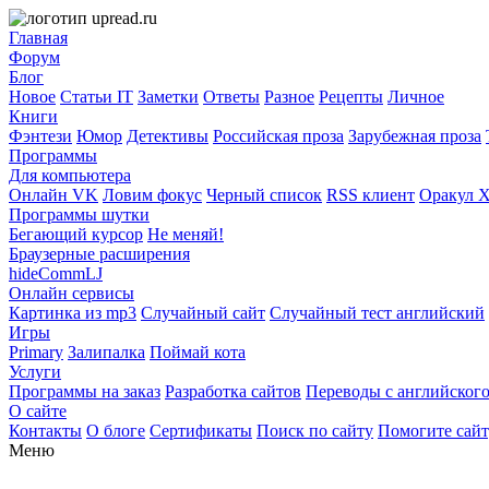
Главная
Форум
Блог
Новое
Статьи IT
Заметки
Ответы
Разное
Рецепты
Личное
Книги
Фэнтези
Юмор
Детективы
Российская проза
Зарубежная проза
Программы
Для компьютера
Онлайн VK
Ловим фокус
Черный список
RSS клиент
Оракул 
Программы шутки
Бегающий курсор
Не меняй!
Браузерные расширения
hideCommLJ
Онлайн сервисы
Картинка из mp3
Случайный сайт
Случайный тест английский
Игры
Primary
Залипалка
Поймай кота
Услуги
Программы на заказ
Разработка сайтов
Переводы с английског
О сайте
Контакты
О блоге
Сертификаты
Поиск по сайту
Помогите сай
Меню