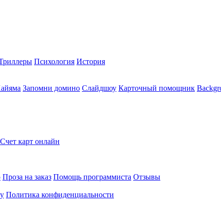
Триллеры
Психология
История
Хайяма
Запомни домино
Слайдшоу
Карточный помощник
Backgr
Счет карт онлайн
о
Проза на заказ
Помощь программиста
Отзывы
ту
Политика конфиденциальности