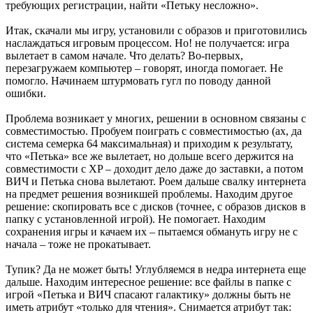
требующих регистрации, найти «Петьку несложно».
Итак, скачали мы игру, установили с образов и приготовились
наслаждаться игровым процессом. Но! не получается: игра
вылетает в самом начале. Что делать? Во-первых,
перезагружаем компьютер – говорят, иногда помогает. Не
помогло. Начинаем штурмовать гугл по поводу данной
ошибки.
Проблема возникает у многих, решении в основном связаны с
совместимостью. Пробуем поиграть с совместимостью (ах, да
система семерка 64 максимальная) и приходим к результату,
что «Петька» все же вылетает, но дольше всего держится на
совместимости с XP – доходит дело даже до заставки, а потом
ВИЧ и Петька снова вылетают. Роем дальше свалку интернета
на предмет решения возникшей проблемы. Находим другое
решение: скопировать все с дисков (точнее, с образов дисков в
папку с установленной игрой). Не помогает. Находим
сохранения игры и качаем их – пытаемся обмануть игру не с
начала – тоже не прокатывает.
Тупик? Да не может быть! Углубляемся в недра интернета еще
дальше. Находим интересное решение: все файлы в папке с
игрой «Петька и ВИЧ спасают галактику» должны быть не
иметь атрибут «только для чтения». Снимается атрибут так: