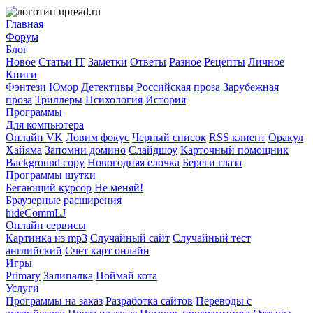
Главная
Форум
Блог
Новое
Статьи IT
Заметки
Ответы
Разное
Рецепты
Личное
Книги
Фэнтези
Юмор
Детективы
Российская проза
Зарубежная
проза
Триллеры
Психология
История
Программы
Для компьютера
Онлайн VK
Ловим фокус
Черный список
RSS клиент
Оракул
Хайяма
Запомни домино
Слайдшоу
Карточный помощник
Background copy
Новогодняя елочка
Береги глаза
Программы шутки
Бегающий курсор
Не меняй!
Браузерные расширения
hideCommLJ
Онлайн сервисы
Картинка из mp3
Случайный сайт
Случайный тест
английский
Счет карт онлайн
Игры
Primary
Залипалка
Поймай кота
Услуги
Программы на заказ
Разработка сайтов
Переводы с