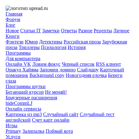
Главная
Форум
Блог
Новое
Статьи IT
Заметки
Ответы
Разное
Рецепты
Личное
Книги
Фэнтези
Юмор
Детективы
Российская проза
Зарубежная
проза
Триллеры
Психология
История
Программы
Для компьютера
Онлайн VK
Ловим фокус
Черный список
RSS клиент
Оракул Хайяма
Запомни домино
Слайдшоу
Карточный
помощник
Background copy
Новогодняя елочка
Береги
глаза
Программы шутки
Бегающий курсор
Не меняй!
Браузерные расширения
hideCommLJ
Онлайн сервисы
Картинка из mp3
Случайный сайт
Случайный тест
английский
Счет карт онлайн
Игры
Primary
Залипалка
Поймай кота
Услуги