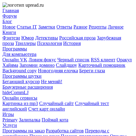
Главная
Форум
Блог
Новое
Статьи IT
Заметки
Ответы
Разное
Рецепты
Личное
Книги
Фэнтези
Юмор
Детективы
Российская проза
Зарубежная
проза
Триллеры
Психология
История
Программы
Для компьютера
Онлайн VK
Ловим фокус
Черный список
RSS клиент
Оракул
Хайяма
Запомни домино
Слайдшоу
Карточный помощник
Background copy
Новогодняя елочка
Береги глаза
Программы шутки
Бегающий курсор
Не меняй!
Браузерные расширения
hideCommLJ
Онлайн сервисы
Картинка из mp3
Случайный сайт
Случайный тест
английский
Счет карт онлайн
Игры
Primary
Залипалка
Поймай кота
Услуги
Программы на заказ
Разработка сайтов
Переводы с