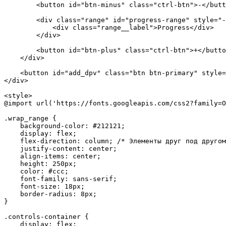
        <button id="btn-minus" class="ctrl-btn">-</butt
        <div class="range" id="progress-range" style="-
            <div class="range__label">Progress</div>

        </div>

        <button id="btn-plus" class="ctrl-btn">+</butto
    </div>

    <button id="add_dpv" class="btn btn-primary" style=
</div>

<style>

@import url('https://fonts.googleapis.com/css2?family=O
.wrap_range {

    background-color: #212121;

    display: flex;

    flex-direction: column; /* Элементы друг под другом
    justify-content: center;

    align-items: center;

    height: 250px;

    color: #ccc;

    font-family: sans-serif;

    font-size: 18px;

    border-radius: 8px;

}

.controls-container {

    display: flex;
