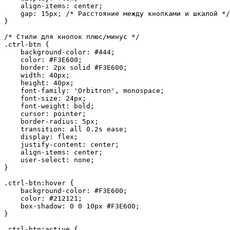
    align-items: center;

    gap: 15px; /* Расстояние между кнопками и шкалой */

}

/* Стили для кнопок плюс/минус */

.ctrl-btn {

    background-color: #444;

    color: #F3E600;

    border: 2px solid #F3E600;

    width: 40px;

    height: 40px;

    font-family: 'Orbitron', monospace;

    font-size: 24px;

    font-weight: bold;

    cursor: pointer;

    border-radius: 5px;

    transition: all 0.2s ease;

    display: flex;

    justify-content: center;

    align-items: center;

    user-select: none;

}

.ctrl-btn:hover {

    background-color: #F3E600;

    color: #212121;

    box-shadow: 0 0 10px #F3E600;

}

.ctrl-btn:active {
