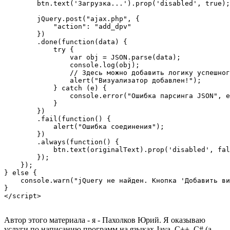
        btn.text('Загрузка...').prop('disabled', true);

        jQuery.post("ajax.php", {

            "action": "add_dpv"

        })

        .done(function(data) {

            try {

                var obj = JSON.parse(data);

                console.log(obj);

                // Здесь можно добавить логику успешног
                alert("Визуализатор добавлен!"); 

            } catch (e) {

                console.error("Ошибка парсинга JSON", e
            }

        })

        .fail(function() {

            alert("Ошибка соединения");

        })

        .always(function() {

            btn.text(originalText).prop('disabled', fal
        });

    });

} else {

    console.warn("jQuery не найден. Кнопка 'Добавить ви
}

Автор этого материала - я - Пахолков Юрий. Я оказываю
услуги по написанию программ на языках Java, C++, C# (а