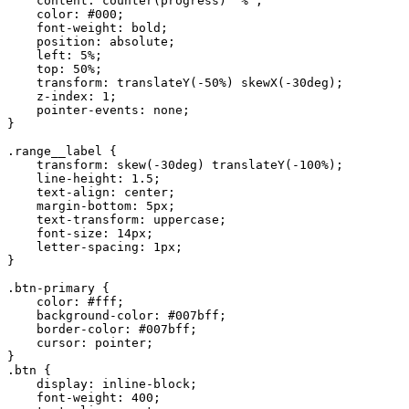
    content: counter(progress) '%';

    color: #000;

    font-weight: bold;

    position: absolute;

    left: 5%;

    top: 50%;

    transform: translateY(-50%) skewX(-30deg);

    z-index: 1;

    pointer-events: none;

}

.range__label {

    transform: skew(-30deg) translateY(-100%);

    line-height: 1.5;

    text-align: center;

    margin-bottom: 5px;

    text-transform: uppercase;

    font-size: 14px;

    letter-spacing: 1px;

}

.btn-primary {

    color: #fff;

    background-color: #007bff;

    border-color: #007bff;

    cursor: pointer;

}

.btn {

    display: inline-block;

    font-weight: 400;
