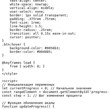
    text-align: center;

    white-space: nowrap;

    vertical-align: middle;

    user-select: none;

    border: 1px solid transparent;

    padding: .375rem .75rem;

    font-size: 1rem;

    line-height: 1.5;

    border-radius: .25rem;

    transition: all 0.15s ease-in-out;

    cursor: pointer;

}

.btn:hover {

    background-color: #0056b3;

    border-color: #004085;

}

@keyframes load {

    from { width: 0; }

}

</style>

<script>

// Инициализация переменных

let currentProgress = 0; // Начальное значение

const rangeElement = document.getElementById('progress-
const step = 1; // Шаг изменения процента

// Функция обновления шкалы

function updateProgress() {
