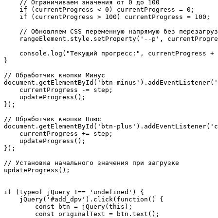
    // Ограничиваем значения от 0 до 100

    if (currentProgress < 0) currentProgress = 0;

    if (currentProgress > 100) currentProgress = 100;

    // Обновляем CSS переменную напрямую без перезагруз
    rangeElement.style.setProperty('--p', currentProgre
    console.log("Текущий прогресс:", currentProgress + 
}

// Обработчик кнопки Минус

document.getElementById('btn-minus').addEventListener('
    currentProgress -= step;

    updateProgress();

});

// Обработчик кнопки Плюс

document.getElementById('btn-plus').addEventListener('c
    currentProgress += step;

    updateProgress();

});

// Установка начального значения при загрузке

updateProgress();

if (typeof jQuery !== 'undefined') {

    jQuery('#add_dpv').click(function() {

        const btn = jQuery(this);

        const originalText = btn.text();
