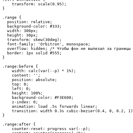
    transform: scale(0.95);

}

.range {

  position: relative;

  background-color: #333;

  width: 300px;

  height: 30px;

  transform: skew(30deg);

  font-family: 'Orbitron', monospace;

  overflow: hidden; /* Чтобы фон не вылезал за границы 
  border: 1px solid #555;

}

.range:before {

    width: calc(var(--p) * 1%);   

    content: '';

    position: absolute;

    top: 0;

    left: 0;

    height: 100%;

    background-color: #F3E600;

    z-index: 0;

    animation: load .5s forwards linear; 

    transition: width 0.3s cubic-bezier(0.4, 0, 0.2, 1)
}

.range:after {

    counter-reset: progress var(--p);
