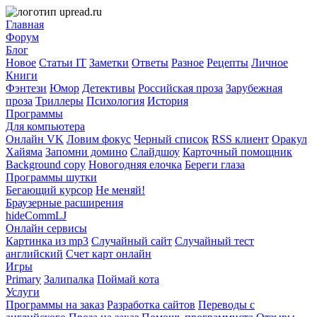
Главная
Форум
Блог
Новое
Статьи IT
Заметки
Ответы
Разное
Рецепты
Личное
Книги
Фэнтези
Юмор
Детективы
Российская проза
Зарубежная
проза
Триллеры
Психология
История
Программы
Для компьютера
Онлайн VK
Ловим фокус
Черный список
RSS клиент
Оракул
Хайяма
Запомни домино
Слайдшоу
Карточный помощник
Background copy
Новогодняя елочка
Береги глаза
Программы шутки
Бегающий курсор
Не меняй!
Браузерные расширения
hideCommLJ
Онлайн сервисы
Картинка из mp3
Случайный сайт
Случайный тест
английский
Счет карт онлайн
Игры
Primary
Залипалка
Поймай кота
Услуги
Программы на заказ
Разработка сайтов
Переводы с