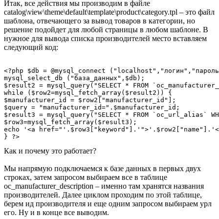
Итак, все действия мы производим в файле
catalog\view\theme\default\template\product\category.tpl – это файл
шаблона, отвечающего за вывод товаров в категории, но
решение подойдет для любой страницы в любом шаблоне. В
нужное для вывода списка производителей место вставляем
следующий код:
<?php $db = @mysql_connect ("localhost","логин","пароль
mysql_select_db ("база_данных",$db);

$result2 = mysql_query("SELECT * FROM `oc_manufacturer_
while ($row2=mysql_fetch_array($result2)) {

$manufacturer_id = $row2["manufacturer_id"];

$query = "manufacturer_id=".$manufacturer_id;	

$result3 = mysql_query("SELECT * FROM `oc_url_alias` WH
$row3=mysql_fetch_array($result3);	

echo '<a href="'.$row3["keyword"].'">'.$row2["name"].'<
Как и почему это работает?
Мы напрямую подключаемся к базе данных в первых двух
строках, затем запросом выбираем все в таблице
oc_manufacturer_description – именно там хранятся названия
производителей. Далее циклом проходим по этой таблице,
берем ид производителя и еще одним запросом выбираем урл
его. Ну и в конце все выводим.