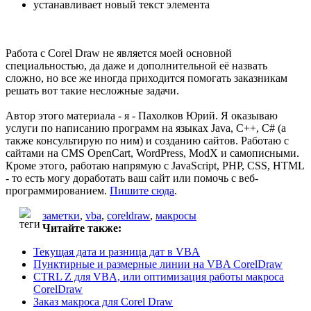
устанавливает новый текст элемента
Работа с Corel Draw не является моей основной
специальностью, да даже и дополнительной её назвать
сложно, но все же иногда приходится помогать заказникам
решать вот такие несложные задачи.
Автор этого материала - я - Пахолков Юрий. Я оказываю
услуги по написанию программ на языках Java, C++, C# (а
также консультирую по ним) и созданию сайтов. Работаю с
сайтами на CMS OpenCart, WordPress, ModX и самописными.
Кроме этого, работаю напрямую с JavaScript, PHP, CSS, HTML
- то есть могу доработать ваш сайт или помочь с веб-
программированием.
Пишите сюда
.
заметки
,
vba
,
coreldraw
,
макросы
Читайте также:
Текущая дата и разница дат в VBA
Пунктирные и размерные линии на VBA CorelDraw
CTRL Z для VBA, или оптимизация работы макроса
CorelDraw
Заказ макроса для Corel Draw