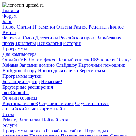
Главная
Форум
Блог
Новое
Статьи IT
Заметки
Ответы
Разное
Рецепты
Личное
Книги
Фэнтези
Юмор
Детективы
Российская проза
Зарубежная
проза
Триллеры
Психология
История
Программы
Для компьютера
Онлайн VK
Ловим фокус
Черный список
RSS клиент
Оракул
Хайяма
Запомни домино
Слайдшоу
Карточный помощник
Background copy
Новогодняя елочка
Береги глаза
Программы шутки
Бегающий курсор
Не меняй!
Браузерные расширения
hideCommLJ
Онлайн сервисы
Картинка из mp3
Случайный сайт
Случайный тест
английский
Счет карт онлайн
Игры
Primary
Залипалка
Поймай кота
Услуги
Программы на заказ
Разработка сайтов
Переводы с