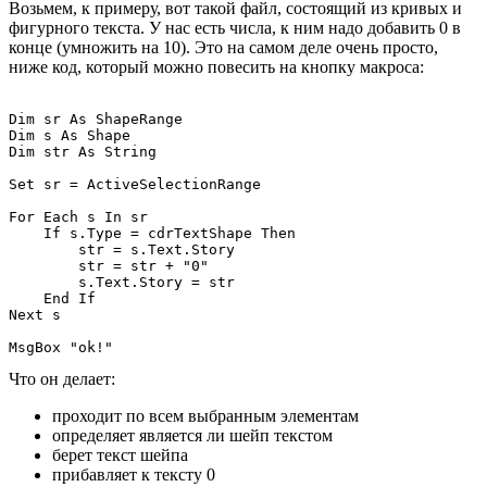
Возьмем, к примеру, вот такой файл, состоящий из кривых и
фигурного текста. У нас есть числа, к ним надо добавить 0 в
конце (умножить на 10). Это на самом деле очень просто,
ниже код, который можно повесить на кнопку макроса:
Dim sr As ShapeRange

Dim s As Shape

Dim str As String

Set sr = ActiveSelectionRange

For Each s In sr

    If s.Type = cdrTextShape Then

        str = s.Text.Story

        str = str + "0"

        s.Text.Story = str

    End If

Next s

Что он делает:
проходит по всем выбранным элементам
определяет является ли шейп текстом
берет текст шейпа
прибавляет к тексту 0