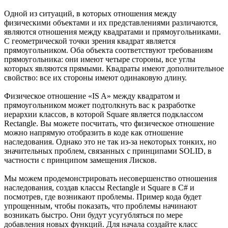
Одной из ситуаций, в которых отношения между
физическими объектами и их представлениями различаются,
являются отношения между квадратами и прямоугольниками.
С геометрической точки зрения квадрат является
прямоугольником. Оба объекта соответствуют требованиям
прямоугольника: они имеют четыре стороны, все углы
которых являются прямыми. Квадраты имеют дополнительное
свойство: все их стороны имеют одинаковую длину.
Физическое отношение «IS A» между квадратом и
прямоугольником может подтолкнуть вас к разработке
иерархии классов, в которой Square является подклассом
Rectangle. Вы можете посчитать, что физическое отношение
можно напрямую отобразить в коде как отношение
наследования. Однако это не так из-за некоторых тонких, но
значительных проблем, связанных с принципами SOLID, в
частности с принципом замещения Лисков.
Мы можем продемонстрировать несовершенство отношения
наследования, создав классы Rectangle и Square в C# и
посмотрев, где возникают проблемы. Пример кода будет
упрощенным, чтобы показать, что проблемы начинают
возникать быстро. Они будут усугубляться по мере
добавления новых функций. Для начала создайте класс