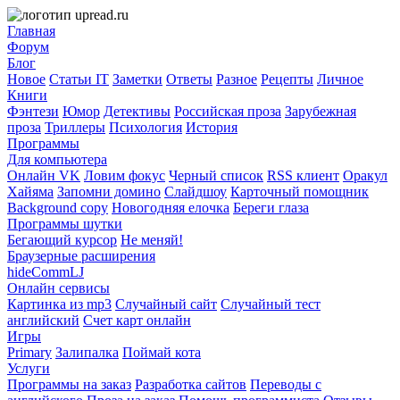
Главная
Форум
Блог
Новое
Статьи IT
Заметки
Ответы
Разное
Рецепты
Личное
Книги
Фэнтези
Юмор
Детективы
Российская проза
Зарубежная
проза
Триллеры
Психология
История
Программы
Для компьютера
Онлайн VK
Ловим фокус
Черный список
RSS клиент
Оракул
Хайяма
Запомни домино
Слайдшоу
Карточный помощник
Background copy
Новогодняя елочка
Береги глаза
Программы шутки
Бегающий курсор
Не меняй!
Браузерные расширения
hideCommLJ
Онлайн сервисы
Картинка из mp3
Случайный сайт
Случайный тест
английский
Счет карт онлайн
Игры
Primary
Залипалка
Поймай кота
Услуги
Программы на заказ
Разработка сайтов
Переводы с