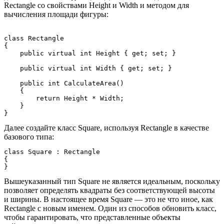
Rectangle со свойствами Height и Width и методом для
вычисления площади фигуры:
class Rectangle

{

    public virtual int Height { get; set; }

    public virtual int Width { get; set; }

    public int CalculateArea()

    {

        return Height * Width;

    }

Далее создайте класс Square, используя Rectangle в качестве
базового типа:
class Square : Rectangle

{

Вышеуказанный тип Square не является идеальным, поскольку
позволяет определять квадраты без соответствующей высоты
и ширины. В настоящее время Square — это не что иное, как
Rectangle с новым именем. Один из способов обновить класс,
чтобы гарантировать, что представленные объекты