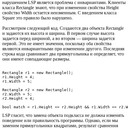
нарушением LSP является проблема с инвариантами. Клиенты
класса Rectangle знают, что при изменении свойства Height
свойство Width остается неизменным. С введением класса
Square это правило было нарушено.
Рассмотрим следующий код. Создаются два объекта Rectangle
и задаются их высота и ширина. В первом случае высота
задается перед шириной, а во втором — ширина задается
первой. Это не имеет значения, поскольку оба свойства
являются инвариантными при изменении другого. Последняя
строка кода сравнивает два прямоугольника и определяет, что
они имеют совпадающие размеры.
Rectangle r1 = new Rectangle();

r1.Height = 4;

r1.Width = 5;

Rectangle r2 = new Rectangle();

r2.Width = 5;

r2.Height = 4;

LSP гласит, что замена объекта подкласса не должна изменять
поведение или правильность программы. Однако, если мы
заменим прямоугольники квадратами, результат сравнения