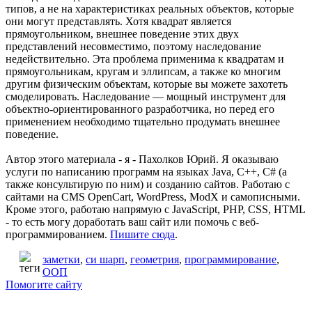
типов, а не на характеристиках реальных объектов, которые
они могут представлять. Хотя квадрат является
прямоугольником, внешнее поведение этих двух
представлений несовместимо, поэтому наследование
недействительно. Эта проблема применима к квадратам и
прямоугольникам, кругам и эллипсам, а также ко многим
другим физическим объектам, которые вы можете захотеть
смоделировать. Наследование — мощный инструмент для
объектно-ориентированного разработчика, но перед его
применением необходимо тщательно продумать внешнее
поведение.
Автор этого материала - я - Пахолков Юрий. Я оказываю
услуги по написанию программ на языках Java, C++, C# (а
также консультирую по ним) и созданию сайтов. Работаю с
сайтами на CMS OpenCart, WordPress, ModX и самописными.
Кроме этого, работаю напрямую с JavaScript, PHP, CSS, HTML
- то есть могу доработать ваш сайт или помочь с веб-
программированием.
Пишите сюда
.
заметки
,
си шарп
,
геометрия
,
программирование
,
ООП
Помогите сайту