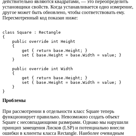
действительно являются квадратами, — это переопределить
установщики свойств. Когда устанавливается одно измерение,
другое может быть обновлено, чтобы соответствовать ему.
Пересмотренный код показан ниже:
class Square : Rectangle

{

    public override int Height

    {

        get { return base.Height; }

        set { base.Height = base.Width = value; }

    }

    public override int Width

    {

        get { return base.Height; }

        set { base.Height = base.Width = value; }

    }

Проблемы
При рассмотрении в отдельности класс Square теперь
функционирует правильно. Невозможно создать объект
Square с несовпадающими размерами. Однако мы нарушили
принцип замещения Лисков (LSP) и потенциально внесли
ошибки в клиенты класса Rectangle. Наиболее очевидным