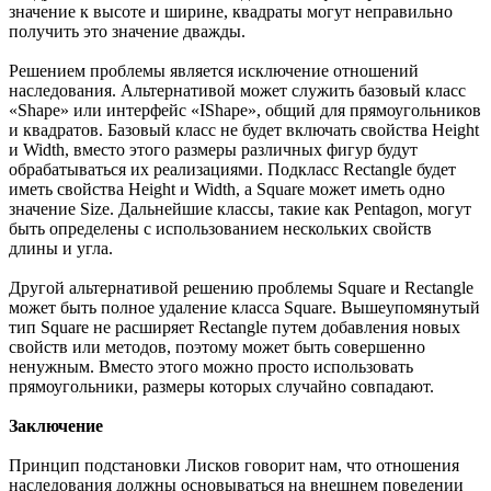
значение к высоте и ширине, квадраты могут неправильно
получить это значение дважды.
Решением проблемы является исключение отношений
наследования. Альтернативой может служить базовый класс
«Shape» или интерфейс «IShape», общий для прямоугольников
и квадратов. Базовый класс не будет включать свойства Height
и Width, вместо этого размеры различных фигур будут
обрабатываться их реализациями. Подкласс Rectangle будет
иметь свойства Height и Width, а Square может иметь одно
значение Size. Дальнейшие классы, такие как Pentagon, могут
быть определены с использованием нескольких свойств
длины и угла.
Другой альтернативой решению проблемы Square и Rectangle
может быть полное удаление класса Square. Вышеупомянутый
тип Square не расширяет Rectangle путем добавления новых
свойств или методов, поэтому может быть совершенно
ненужным. Вместо этого можно просто использовать
прямоугольники, размеры которых случайно совпадают.
Заключение
Принцип подстановки Лисков говорит нам, что отношения
наследования должны основываться на внешнем поведении