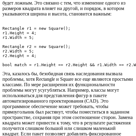
будет ложным. Это связано с тем, что изменение одного из
размеров квадрата влияет на другой, и порядок, в котором
указываются ширина и высота, становится важным:
Rectangle r1 = new Square();

r1.Height = 4;

r1.Width = 5;

Rectangle r2 = new Square();

r2.Width = 5;

r2.Height = 4;

Эта, казалось бы, безобидная связь наследования вызвала
проблемы, хотя Rectangle и Square все еще являются простыми
классами. По мере расширения их функциональности
проблемы могут усугубляться. Например, классы могут
использоваться для представления фигур в пакете
автоматизированного проектирования (CAD). Это
программное обеспечение может требовать, чтобы
прямоугольник был растянут, чтобы поместиться в заданном
пространстве, сохраняя при этом соотношение сторон. Замена
квадрата может привести к тому, что в результате растяжения
получится слишком большой или слишком маленький
квадрат. Если пакет позволяет добавлять фиксированное