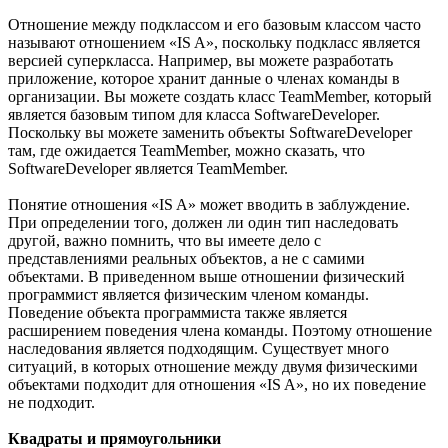
Отношение между подклассом и его базовым классом часто
называют отношением «IS A», поскольку подкласс является
версией суперкласса. Например, вы можете разработать
приложение, которое хранит данные о членах команды в
организации. Вы можете создать класс TeamMember, который
является базовым типом для класса SoftwareDeveloper.
Поскольку вы можете заменить объекты SoftwareDeveloper
там, где ожидается TeamMember, можно сказать, что
SoftwareDeveloper является TeamMember.
Понятие отношения «IS A» может вводить в заблуждение.
При определении того, должен ли один тип наследовать
другой, важно помнить, что вы имеете дело с
представлениями реальных объектов, а не с самими
объектами. В приведенном выше отношении физический
программист является физическим членом команды.
Поведение объекта программиста также является
расширением поведения члена команды. Поэтому отношение
наследования является подходящим. Существует много
ситуаций, в которых отношение между двумя физическими
объектами подходит для отношения «IS A», но их поведение
не подходит.
Квадраты и прямоугольники